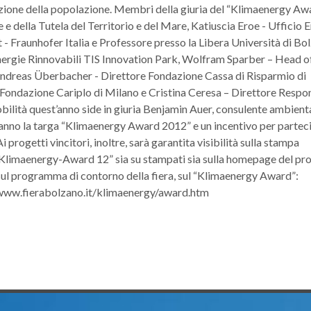
zazione della popolazione. Membri della giuria del “Klimaenergy Aw
e della Tutela del Territorio e del Mare, Katiuscia Eroe - Ufficio 
 Fraunhofer Italia e Professore presso la Libera Università di Bo
nergie Rinnovabili TIS Innovation Park, Wolfram Sparber – Head o
Andreas Überbacher - Direttore Fondazione Cassa di Risparmio di
Fondazione Cariplo di Milano e Cristina Ceresa – Direttore Respo
obilità quest’anno side in giuria Benjamin Auer, consulente ambient
ranno la targa “Klimaenergy Award 2012” e un incentivo per partec
i progetti vincitori, inoltre, sarà garantita visibilità sulla stampa
o “Klimaenergy-Award 12” sia su stampati sia sulla homepage del pr
 sul programma di contorno della fiera, sul “Klimaenergy Award”:
/www.fierabolzano.it/klimaenergy/award.htm