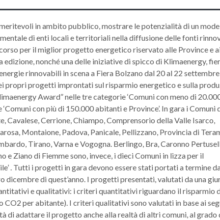
ù meritevoli in ambito pubblico, mostrare le potenzialità di un mode
ntale di enti locali e territoriali nella diffusione delle fonti rinnov
orso per il miglior progetto energetico riservato alle Province e a
ta edizione, nonché una delle iniziative di spicco di Klimaenergy, fie
 energie rinnovabili in scena a Fiera Bolzano dal 20 al 22 settembr
i propri progetti improntati sul risparmio energetico e sulla prod
 “Klimaenergy Award” nelle tre categorie ‘Comuni con meno di 20.00
e ‘Comuni con più di 150.000 abitanti e Province’. In gara i Comuni 
te, Cavalese, Cerrione, Chiampo, Comprensorio della Valle Isarco,
sarosa, Montaione, Padova, Panicale, Pellizzano, Provincia di Tera
ardo, Tirano, Varna e Vogogna. Berlingo, Bra, Caronno Pertusell
 e Ziano di Fiemme sono, invece, i dieci Comuni in lizza per il
’ . Tutti i progetti in gara devono essere stati portati a termine d
 dicembre di quest’anno. I progetti presentati, valutati da una giu
titativi e qualitativi: i criteri quantitativi riguardano il risparmio
ero CO2 per abitante). I criteri qualitativi sono valutati in base ai se
 di adattare il progetto anche alla realtà di altri comuni, al grado 