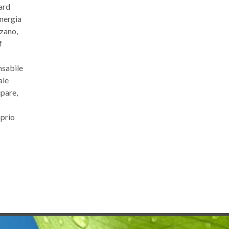
ard
Energia
lzano,
f
nsabile
ale
ipare,
oprio