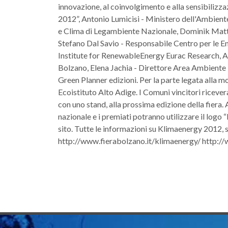
innovazione, al coinvolgimento e alla sensibiliz
2012”, Antonio Lumicisi - Ministero dell'Ambiente 
e Clima di Legambiente Nazionale, Dominik Matt -
Stefano Dal Savio - Responsabile Centro per le E
Institute for RenewableEnergy Eurac Research, 
Bolzano, Elena Jachia - Direttore Area Ambiente 
Green Planner edizioni. Per la parte legata alla m
Ecoistituto Alto Adige. I Comuni vincitori riceve
con uno stand, alla prossima edizione della fiera. A
nazionale e i premiati potranno utilizzare il log
sito. Tutte le informazioni su Klimaenergy 2012,
http://www.fierabolzano.it/klimaenergy/ http:/