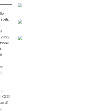
llo
abili.
i
ra
e 2012.
uzione
0
di
mo,
a,
a
ria
 di CO2
guenti
di