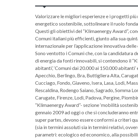
Valorizzare le migliori esperienze e i progetti pi
energetico sostenibile, sottolineare il ruolo fondame
Questi gli obiettivi del “Klimaenergy Award”, conc
Comuni italiani più efficienti, giunto alla sua quin
internazionale per l’applicazione innovativa delle
Sono ventotto i Comuni che, con la candidatura de
di energia da fonti rinnovabili, si contendono il
abitanti’, ‘Comuni dai 20.000 ai 150.000 abitanti’ 
Apecchio, Berlingo, Bra, Buttigliera Alta, Caruga
Cucciago, Fondo, Giaveno, Isera, Lasa, Lodi, Mas
Rescaldina, Rodengo Saiano, Sagrado, Somma Lomb
Carugate, Firenze, Lodi, Padova, Pergine, Piombino
“Klimaenergy Award”- sezione ‘mobilità sostenibile
gennaio 2009 ad oggi o che si concluderanno entro
super partes, devono essere conformi a criteri quan
(sia in termini assoluti sia in termini relativi, ovv
parametri: ecologico ed economico, alla possibilità