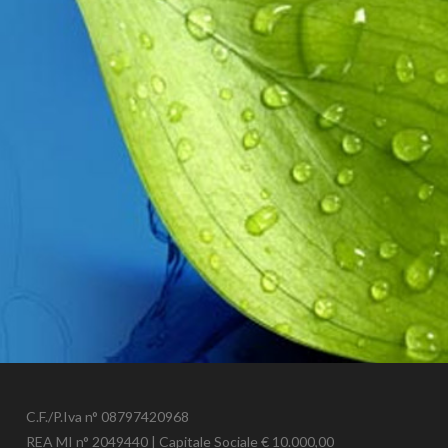
C.F./P.Iva n° 08797420968
REA MI n° 2049440 | Capitale Sociale € 10.000,00