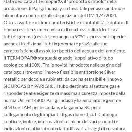
stata dedicata al Termopar®, il “prodotto simbolo” della
produzione di Parigi Industry, un flessibile per uso sanitario e
alimentare conforme alle disposizioni del DM 174/2004.
Oltre a vantare ottime caratteristiche di potabilità, è dotato di
buona resistenza meccanica e di una flessibilità identica ai
tubi di gomma (resiste, con acqua a 90°C, a pressioni superiori
anche ai tradizionali tubi in gomma) e grazie alle sue
caratteristiche di assoluto rispetto dell’acqua e dell’ambiente,
il TERMOPAR® sta guadagnando l’appellativo di tubo
ecologico al 100%. Tra le novità introdotte nelle pagine del
catalogo si trovano il nuovo flessibile antitorsione Silver
metallic per doccia e rubinetti da cucina estraibili e il nuovo
SICURGAS BY PARIGI®, il tubo destinato al settore gas e
rispondente alle esigenze di massima sicurezza imposte dalla
norma Uni En 14800. Parigi Industry ha ampliato le gamme
SIM G e TAM per le caldaie, e la gamma RC per il
collegamento degli impianti di gas domestici. Il Catalogo
contiene, inoltre, informazioni tecniche dei vari prodotti e
indicazioni relative ai materiali utilizzati, ai raggi di curvatura,