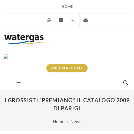
HOME
WhatsApp
Linkedin
+39 345 281 0246
info@watergas.it
AREA
PERSONALE
I GROSSISTI “PREMIANO” IL CATALOGO 2009
DI PARIGI
Home
News