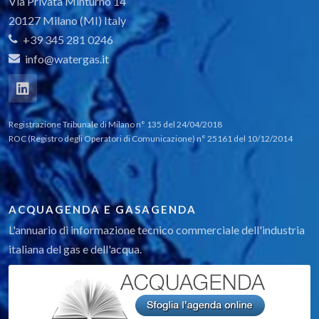
Via Privata Minturno 14
20127 Milano (MI) Italy
+39 345 281 0246
info@watergas.it
Registrazione Tribunale di Milano n° 135 del 24/04/2018
ROC (Registro degli Operatori di Comunicazione) n° 25161 del 10/12/2014
ACQUAGENDA E GASAGENDA
L'annuario di informazione tecnico commerciale dell'industria
italiana del gas e dell'acqua.