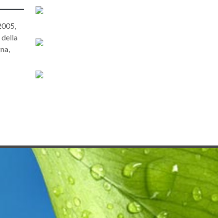
2005,
 della
na,