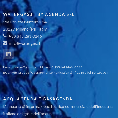
WATERGAS.IT BY AGENDA SRL
Via Privata Minturno 14
20127 Milano (MI) Italy
+39 345 281 0246
info@watergas.it
Registrazione Tribunale di Milano n° 135 del 24/04/2018
ROC (Registro degli Operatori di Comunicazione) n° 25161 del 10/12/2014
ACQUAGENDA E GASAGENDA
L'annuario di informazione tecnico commerciale dell'industria
italiana del gas e dell'acqua.