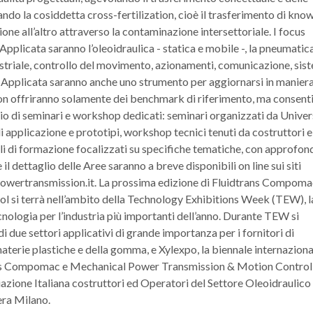
ando la cosiddetta cross-fertilization, cioè il trasferimento di kn
ne all’altro attraverso la contaminazione intersettoriale. I focus
 Applicata saranno l’oleoidraulica - statica e mobile -, la pneumatica
striale, controllo del movimento, azionamenti, comunicazione, sist
ne Applicata saranno anche uno strumento per aggiornarsi in manier
n offriranno solamente dei benchmark di riferimento, ma consent
rio di seminari e workshop dedicati: seminari organizzati da Univer
i applicazione e prototipi, workshop tecnici tenuti da costruttori e
uli di formazione focalizzati su specifiche tematiche, con approfon
il dettaglio delle Aree saranno a breve disponibili on line sui siti
ertransmission.it. La prossima edizione di Fluidtrans Compoma
si terrà nell’ambito della Technology Exhibitions Week (TEW), l
cnologia per l’industria più importanti dell’anno. Durante TEW si
 due settori applicativi di grande importanza per i fornitori di
materie plastiche e della gomma, e Xylexpo, la biennale internaziona
trans Compomac e Mechanical Power Transmission & Motion Control
one Italiana costruttori ed Operatori del Settore Oleoidraulico
era Milano.