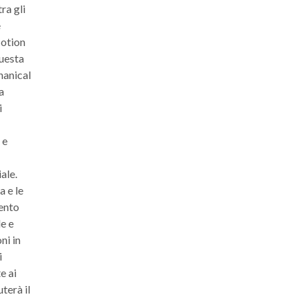
ra gli
e
Motion
uesta
hanical
a
i
 e
ale.
a e le
mento
e e
ni in
i
e ai
terà il