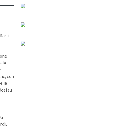
ia si
ione
% la
e
che, con
elle
dosi su
o
ti
rdi,