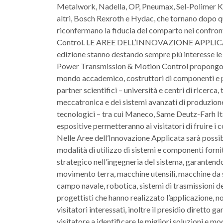
Metalwork, Nadella, OP, Pneumax, Sel-Polimer Kaucu
altri, Bosch Rexroth e Hydac, che tornano dopo qu
riconfermano la fiducia del comparto nei confr
Control. LE AREE DELL’INNOVAZIONE APPLICA
edizione stanno destando sempre più interesse l
Power Transmission & Motion Control propongono 
mondo accademico, costruttori di componenti e pr
partner scientifici – università e centri di ricer
meccatronica e dei sistemi avanzati di produzion
tecnologici – tra cui Maneco, Same Deutz-Farh I
espositive permetteranno ai visitatori di fruire i
Nelle Aree dell’Innovazione Applicata sarà possibi
modalità di utilizzo di sistemi e componenti forni
strategico nell’ingegneria del sistema, garantend
movimento terra, macchine utensili, macchine da s
campo navale, robotica, sistemi di trasmissioni de
progettisti che hanno realizzato l’applicazione, no
visitatori interessati, inoltre il presidio diretto 
visitatore a identificare le migliori soluzioni e m