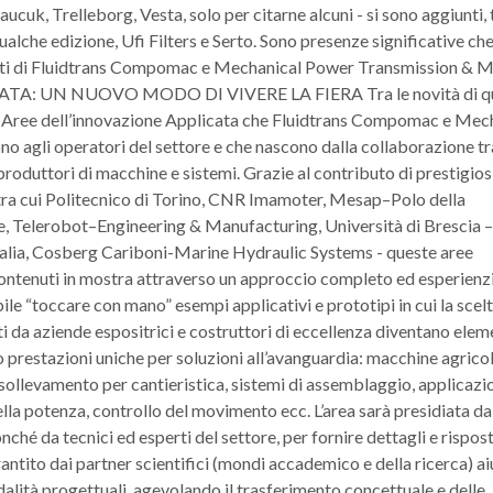
k, Trelleborg, Vesta, solo per citarne alcuni - si sono aggiunti, t
alche edizione, Ufi Filters e Serto. Sono presenze significative ch
onti di Fluidtrans Compomac e Mechanical Power Transmission & 
TA: UN NUOVO MODO DI VIVERE LA FIERA Tra le novità di q
e Aree dell’innovazione Applicata che Fluidtrans Compomac e Mec
agli operatori del settore e che nascono dalla collaborazione tr
oduttori di macchine e sistemi. Grazie al contributo di prestigios
ca, tra cui Politecnico di Torino, CNR Imamoter, Mesap–Polo della
e, Telerobot–Engineering & Manufacturing, Università di Brescia –
talia, Cosberg Cariboni-Marine Hydraulic Systems - queste aree
 contenuti in mostra attraverso un approccio completo ed esperienzi
le “toccare con mano” esempi applicativi e prototipi in cui la scelt
ti da aziende espositrici e costruttori di eccellenza diventano ele
o prestazioni uniche per soluzioni all’avanguardia: macchine agricol
ollevamento per cantieristica, sistemi di assemblaggio, applicazio
lla potenza, controllo del movimento ecc. L’area sarà presidiata da
nché da tecnici ed esperti del settore, per fornire dettagli e rispost
garantito dai partner scientifici (mondi accademico e della ricerca) aiu
odalità progettuali, agevolando il trasferimento concettuale e delle