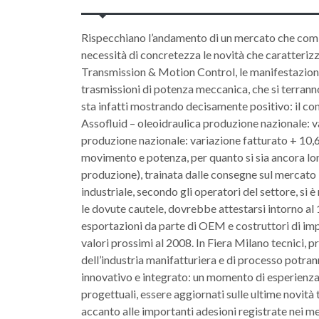
Rispecchiano l’andamento di un mercato che comi
necessità di concretezza le novità che caratter
Transmission & Motion Control, le manifestazioni 
trasmissioni di potenza meccanica, che si terranno i
sta infatti mostrando decisamente positivo: il co
Assofluid – oleoidraulica produzione nazionale: v
produzione nazionale: variazione fatturato + 10,6
movimento e potenza, per quanto si sia ancora lon
produzione), trainata dalle consegne sul mercato
industriale, secondo gli operatori del settore, si
le dovute cautele, dovrebbe attestarsi intorno al
esportazioni da parte di OEM e costruttori di imp
valori prossimi al 2008. In Fiera Milano tecnici, p
dell’industria manifatturiera e di processo potra
innovativo e integrato: un momento di esperienza
progettuali, essere aggiornati sulle ultime novità 
accanto alle importanti adesioni registrate nei m