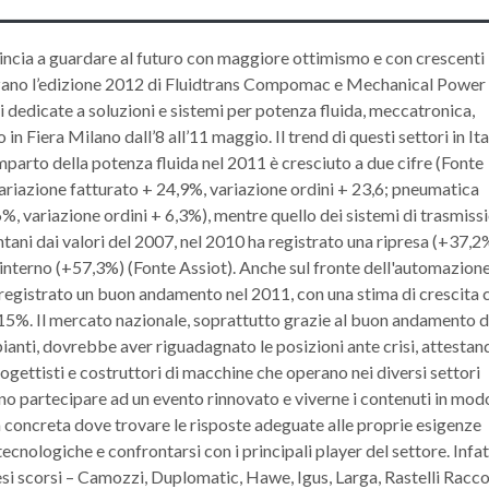
ncia a guardare al futuro con maggiore ottimismo e con crescenti
izzano l’edizione 2012 di Fluidtrans Compomac e Mechanical Power
dedicate a soluzioni e sistemi per potenza fluida, meccatronica,
n Fiera Milano dall’8 all’11 maggio. Il trend di questi settori in Ital
mparto della potenza fluida nel 2011 è cresciuto a due cifre (Fonte
ariazione fatturato + 24,9%, variazione ordini + 23,6; pneumatica
%, variazione ordini + 6,3%), mentre quello dei sistemi di trasmiss
tani dai valori del 2007, nel 2010 ha registrato una ripresa (+37,2
 interno (+57,3%) (Fonte Assiot). Anche sul fronte dell'automazion
 è registrato un buon andamento nel 2011, con una stima di crescita 
 15%. Il mercato nazionale, soprattutto grazie al buon andamento d
ianti, dovrebbe aver riguadagnato le posizioni ante crisi, attestan
rogettisti e costruttori di macchine che operano nei diversi settori
nno partecipare ad un evento rinnovato e viverne i contenuti in mod
 concreta dove trovare le risposte adeguate alle proprie esigenze
tecnologiche e confrontarsi con i principali player del settore. Infat
esi scorsi – Camozzi, Duplomatic, Hawe, Igus, Larga, Rastelli Racco