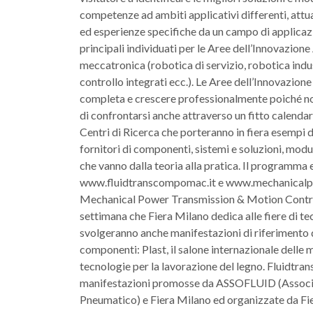
competenze ad ambiti applicativi differenti, attu
ed esperienze specifiche da un campo di applicazio
principali individuati per le Aree dell’Innovazione
meccatronica (robotica di servizio, robotica indu
controllo integrati ecc.). Le Aree dell’Innovazio
completa e crescere professionalmente poiché no
di confrontarsi anche attraverso un fitto calenda
Centri di Ricerca che porteranno in fiera esempi d
fornitori di componenti, sistemi e soluzioni, mod
che vanno dalla teoria alla pratica. Il programma e 
www.fluidtranscompomac.it e www.mechanicalpow
Mechanical Power Transmission & Motion Control 
settimana che Fiera Milano dedica alle fiere di te
svolgeranno anche manifestazioni di riferimento di
componenti: Plast, il salone internazionale delle 
tecnologie per la lavorazione del legno. Fluid
manifestazioni promosse da ASSOFLUID (Associazi
Pneumatico) e Fiera Milano ed organizzate da Fi