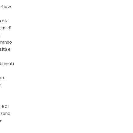
ow-how
 e la
emi di
a
iranno
sità e
dimenti
c e
a
le di
 sono
 e