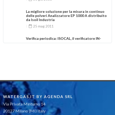
La migliore soluzione per la misura in continuo
delle polveri Analizzatore EP 1000 A distribuito
da Isoil Industria
25 mag 2011
Verifica periodica: ISOCAL, il verificatore IN-
SITU
10 mar 2011
ISOIL INDUSTRIA è Silver Sponsor di WaterLoss
ASIA 2010: evento specializzato nel settore
Non_Revenue Water e di grande interesse per il
mondo asiatico
14 ott 2010
WATERGAS.IT BY AGENDA SRL
Via Privata Minturno 14
20127 Milano (MI) Italy