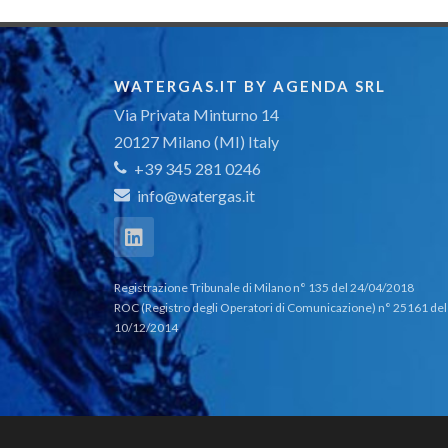
WATERGAS.IT BY AGENDA SRL
Via Privata Minturno 14
20127 Milano (MI) Italy
+39 345 281 0246
info@watergas.it
Registrazione Tribunale di Milano n° 135 del 24/04/2018
ROC (Registro degli Operatori di Comunicazione) n° 25161 del
10/12/2014