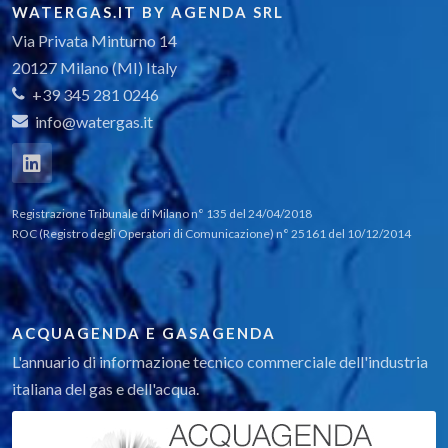
WATERGAS.IT BY AGENDA SRL
Via Privata Minturno 14
20127 Milano (MI) Italy
+39 345 281 0246
info@watergas.it
Registrazione Tribunale di Milano n° 135 del 24/04/2018
ROC (Registro degli Operatori di Comunicazione) n° 25161 del 10/12/2014
ACQUAGENDA E GASAGENDA
L'annuario di informazione tecnico commerciale dell'industria
italiana del gas e dell'acqua.