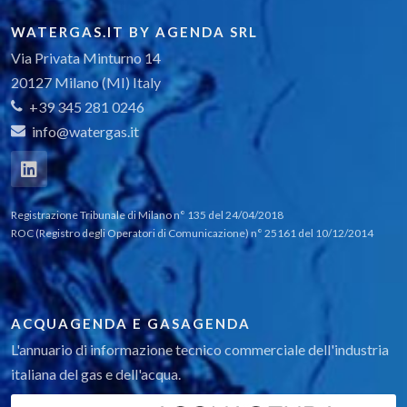
WATERGAS.IT BY AGENDA SRL
Via Privata Minturno 14
20127 Milano (MI) Italy
+39 345 281 0246
info@watergas.it
Registrazione Tribunale di Milano n° 135 del 24/04/2018
ROC (Registro degli Operatori di Comunicazione) n° 25161 del 10/12/2014
ACQUAGENDA E GASAGENDA
L'annuario di informazione tecnico commerciale dell'industria
italiana del gas e dell'acqua.