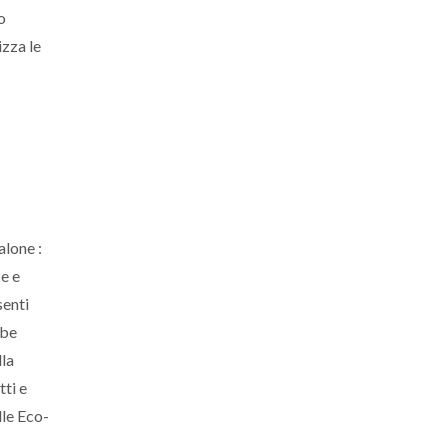
o
izza le
alone :
ze e
senti
bbe
lla
tti e
lle Eco-