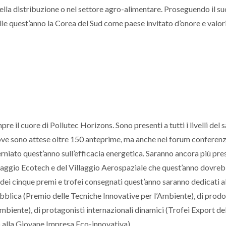
ella distribuzione o nel settore agro-alimentare. Proseguendo il su
ie quest’anno la Corea del Sud come paese invitato d’onore e valor
e il cuore di Pollutec Horizons. Sono presenti a tutti i livelli del s
i dove sono attese oltre 150 anteprime, ma anche nei forum conferen
niato quest’anno sull’efficacia energetica. Saranno ancora più pre
illaggio Ecotech e del Villaggio Aerospaziale che quest’anno dovre
ro dei cinque premi e trofei consegnati quest’anno saranno dedicati a
 pubblica (Premio delle Tecniche Innovative per l’Ambiente), di prodo
biente), di protagonisti internazionali dinamici (Trofei Export de
 alla Giovane Impresa Eco-innovativa).