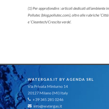
(1) Per approfondire : articoli dedicati all’ambiente i
Pollutec (blog.pollutec.com), oltre alle rubriche ‘Città 
e ‘Cleantech/Crescita verde’.
WATERGAS.IT BY AGENDA SRL
Via Privata Minturno 14
20127 Milano (MI) Italy
+39 345 281 0246
info@watergas.it