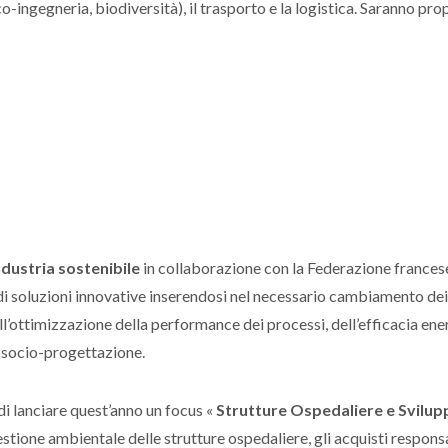
(eco-ingegneria, biodiversità), il trasporto e la logistica. Saranno pr
ndustria sostenibile
in collaborazione con la Federazione francese
di soluzioni innovative inserendosi nel necessario cambiamento dei
ll’ottimizzazione della performance dei processi, dell’efficacia ene
co-socio-progettazione.
di lanciare quest’anno un focus «
Strutture
Ospedaliere e Svilup
stione ambientale delle strutture ospedaliere, gli acquisti respons