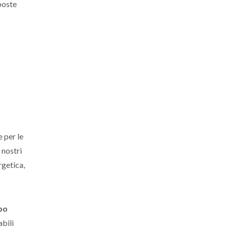
oposte
 per le
 nostri
rgetica,
po
abili