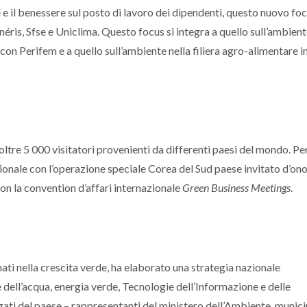
e e il benessere sul posto di lavoro dei dipendenti, questo nuovo foc
éris, Sfse e Uniclima. Questo focus si integra a quello sull’ambient
n Perifem e a quello sull’ambiente nella filiera agro-alimentare i
oltre 5 000 visitatori provenienti da differenti paesi del mondo. Pe
zionale con l’operazione speciale Corea del Sud paese invitato d’on
on la convention d’affari internazionale
Green Business Meetings
.
nati nella crescita verde, ha elaborato una strategia nazionale
dell’acqua, energia verde, Tecnologie dell’Informazione e delle
ati del paese – rappresentanti del ministero dell’Ambiente, munici