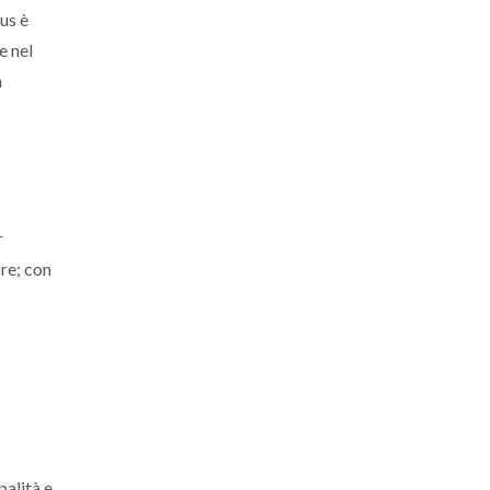
us è
e nel
n
r
ore; con
palità e