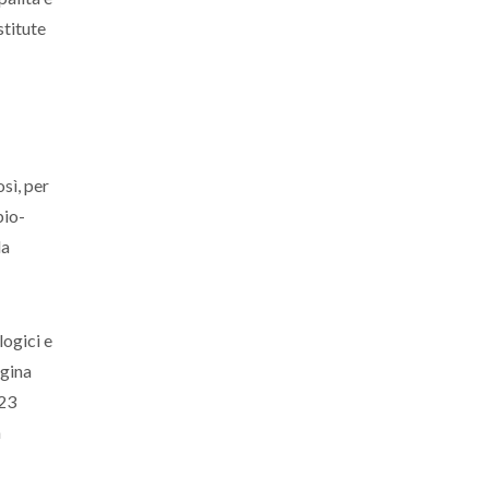
stitute
osì, per
bio-
da
logici e
igina
 23
à