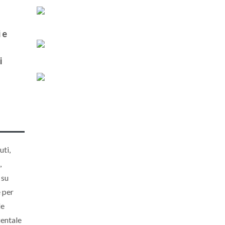
 e
i
uti,
,
 su
e per
de
ientale