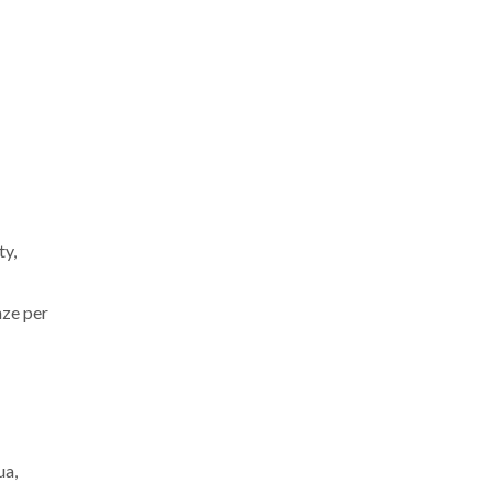
ty,
nze per
ua,