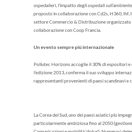
ospedalieri, l’impatto degli ospedali sull’ambient
proposto in collaborazione con Cd2s, H360, Ihf, In
settore Commercio & Distribuzione organizzato co
collaborazione con Coop Francia.
Un evento sempre più internazionale
Pollutec Horizons accoglie il 30% di espositori e 
l’edizione 2013, conferma il suo sviluppo interna
rappresentanti provenienti di paesi scandinavi e c
La Corea del Sud, uno dei paesi asiatici più impeg
particolarmente ambiziosa fino al 2050 (gestione 
Comunicazioni e mobilità ‘dolce’). Numerosi deleg