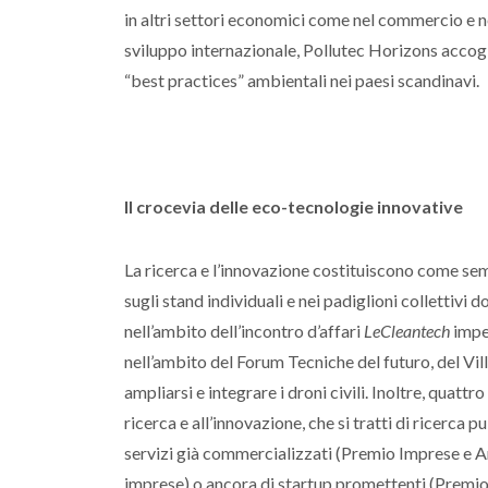
in altri settori economici come nel commercio e n
sviluppo internazionale, Pollutec Horizons accogl
“best practices” ambientali nei paesi scandinavi.
Il crocevia delle eco-tecnologie innovative
La ricerca e l’innovazione costituiscono come sempr
sugli stand individuali e nei padiglioni collettiv
nell’ambito dell’incontro d’affari
LeCleantech
imper
nell’ambito del Forum Tecniche del futuro, del V
ampliarsi e integrare i droni civili. Inoltre, quatt
ricerca e all’innovazione, che si tratti di ricerca
servizi già commercializzati (Premio Imprese e Am
imprese) o ancora di startup promettenti (Premio