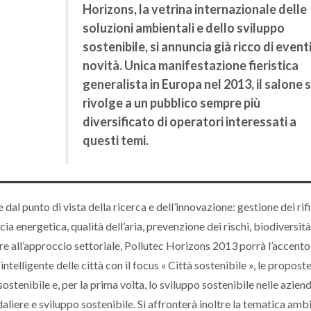
Horizons, la vetrina internazionale delle
soluzioni ambientali e dello sviluppo
sostenibile, si annuncia già ricco di eventi
novità. Unica manifestazione fieristica
generalista in Europa nel 2013, il salone s
rivolge a un pubblico sempre più
diversificato di operatori interessati a
questi temi.
al punto di vista della ricerca e dell’innovazione: gestione dei rifi
ia energetica, qualità dell’aria, prevenzione dei rischi, biodiversità
tre all’approccio settoriale, Pollutec Horizons 2013 porrà l’accento
elligente delle città con il focus « Città sostenibile », le propost
ostenibile e, per la prima volta, lo sviluppo sostenibile nelle azien
liere e sviluppo sostenibile. Si affronterà inoltre la tematica amb