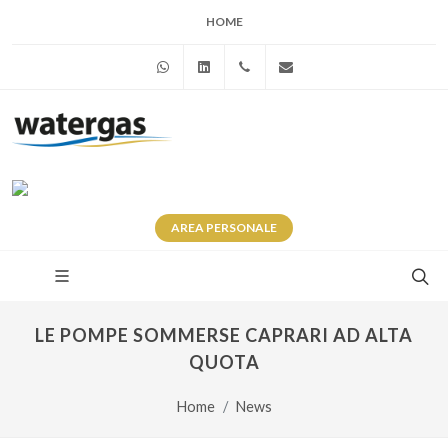
HOME
WhatsApp
Linkedin
+39 345 281 0246
info@watergas.it
AREA
PERSONALE
LE POMPE SOMMERSE CAPRARI AD ALTA
QUOTA
Home
News