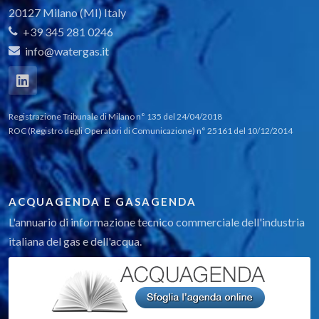
20127 Milano (MI) Italy
+39 345 281 0246
info@watergas.it
Registrazione Tribunale di Milano n° 135 del 24/04/2018
ROC (Registro degli Operatori di Comunicazione) n° 25161 del 10/12/2014
ACQUAGENDA E GASAGENDA
L'annuario di informazione tecnico commerciale dell'industria
italiana del gas e dell'acqua.