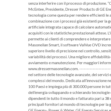
senza interferire con il processo di produzione
McEntee, Presidente, Dresser Products di GE Ener
tecnologia come questa per rendere efficienti le a
combinazione con i processi già esistenti per la g
artificiale integrata capace di calcolare automat
acquisiti con le statistiche prestazionali attese. 
permette ai clienti di comprendere e interpretar
Masoneilan Smart, il software ValVue OVD increm
superiore livello di precisione nel controllo, sensi
variabilità dei processi. Una migliore affidabilità 
avviamento e manutenzione. Per maggiori informazi
www.dressermasoneilan.com. ----------------------
nel settore delle tecnologie avanzate, dei servizi 
complessi del mondo. Dedicata all’innovazione nel 
100 Paesi e impiega più di 300.000 persone in tu
dell’energia sviluppando e schierando tecnologie c
dipendenti in tutto il mondo e fatturato pari a 3
principali fornitori al mondo di tecnologie per la 
GE Energy- Power & Water, GE Energy Services e 