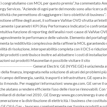
. “Ci congratuliamo con MOL per questo premio”, ha commentato An
gy Services. “Aziende di ogni parte del mondo sono alla ricerca di
ttività che permettono di raggiungere i loro obiettivi di business”. 
estione offline degli asset, il software ValVue OVD sfrutta un'intel
icamente i parametri KPI (Key Performance Indicator) e confrontare
L'intuitiva funzione di reporting dell'analisi root-cause di ValVue O
e agevolmente le performance delle valvole. Elemento del portafog
enta la redditività complessiva della raffineria MOL garantendo 
bilità di risoluzione, interoperabilità completa con il DCS e riduzio
dei prodotti contribuisce inoltre ad abbattere i costi di installazio
oni sui prodotti Masoneilan è possibile visitare il sito
---------------------- General Electric GE (NYSE:GE) è un’azienda a
e della finanza, impegnata nella soluzione di alcuni dei problemi più
campo dell’energia, sanità, trasporti e infrastrutture, GE opera in 
tto il mondo. Per maggiori informazioni: www.ge.com. GE serve il s
he aiutano a rendere efficiente l’uso delle risorse rinnovabili. Con
8 miliardi di dollari nel 2010 , GE Energy www.ge.com/energy è uno d
generazione e la distribuzione di elettricità. I business che costitui
GE Oil & Gas - lavorano congiuntamente per fornire prodotti e so