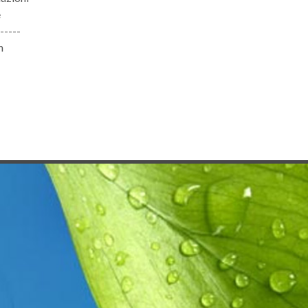
e
-----
n