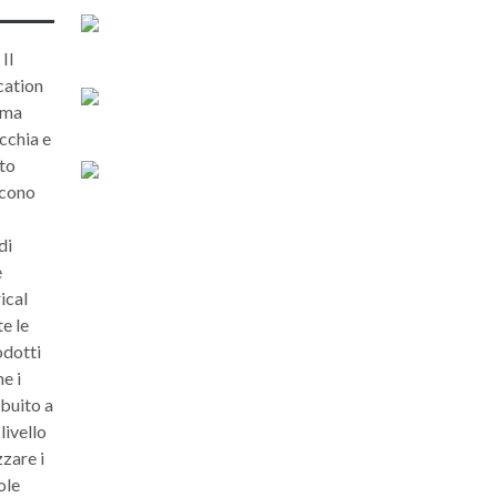
Il
cation
ima
cchia e
sto
scono
di
e
ical
e le
odotti
e i
ibuito a
livello
zare i
ole