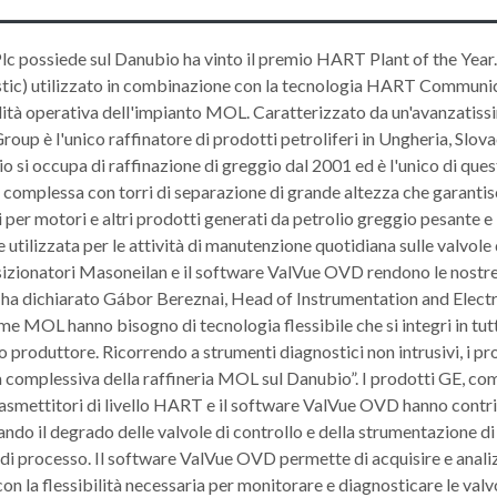
c possiede sul Danubio ha vinto il premio HART Plant of the Year. 
tic) utilizzato in combinazione con la tecnologia HART Communi
ilità operativa dell'impianto MOL. Caratterizzato da un'avanzatiss
up è l'unico raffinatore di prodotti petroliferi in Ungheria, Slova
si occupa di raffinazione di greggio dal 2001 ed è l'unico di que
ia complessa con torri di separazione di grande altezza che garanti
i per motori e altri prodotti generati da petrolio greggio pesante e
tilizzata per le attività di manutenzione quotidiana sulle valvole 
posizionatori Masoneilan e il software ValVue OVD rendono le nostr
, ha dichiarato Gábor Bereznai, Head of Instrumentation and Electr
 MOL hanno bisogno di tecnologia flessibile che si integri in tutt
 produttore. Ricorrendo a strumenti diagnostici non intrusivi, i pr
a complessiva della raffineria MOL sul Danubio”. I prodotti GE, com
 trasmettitori di livello HART e il software ValVue OVD hanno contr
do il degrado delle valvole di controllo e della strumentazione di 
di processo. Il software ValVue OVD permette di acquisire e analiz
e con la flessibilità necessaria per monitorare e diagnosticare le valv