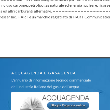
, incluso carbone, petrolio, gas naturale ed energia nucleare; risors
s ed altri carburanti alternativi. ---------------------------------------
 Dresser Inc. HART è un marchio registrato di HART Communicatio
ACQUAGENDA E GASAGENDA
L'annuario di informazione tecnico commerciale
dell'industria italiana del gas e dell'acqua.