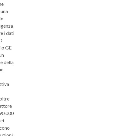
ne
 una
In
ligenza
 i dati
VD
lio GE
un
ne della
ne,
ttiva
oltre
ettore
 90.000
ei
scono
luzioni