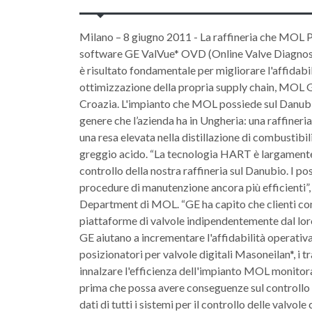
Milano – 8 giugno 2011 - La raffineria che MOL Pl
software GE ValVue* OVD (Online Valve Diagnos
è risultato fondamentale per migliorare l'affidab
ottimizzazione della propria supply chain, MOL Gro
Croazia. L'impianto che MOL possiede sul Danubio 
genere che l’azienda ha in Ungheria: una raffiner
una resa elevata nella distillazione di combustibil
greggio acido. “La tecnologia HART è largamente u
controllo della nostra raffineria sul Danubio. I 
procedure di manutenzione ancora più efficienti”
Department di MOL. “GE ha capito che clienti come
piattaforme di valvole indipendentemente dal loro
GE aiutano a incrementare l'affidabilità operativ
posizionatori per valvole digitali Masoneilan*, i
innalzare l'efficienza dell'impianto MOL monitoran
prima che possa avere conseguenze sul controllo 
dati di tutti i sistemi per il controllo delle valvol