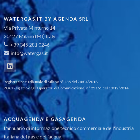
WATERGAS.IT BY AGENDA SRL
Via Privata Minturno 14
20127 Milano (MI) Italy
+39 345 281 0246
info@watergas.it
Registrazione Tribunale di Milano n° 135 del 24/04/2018
ROC (Registro degli Operatori di Comunicazione) n° 25161 del 10/12/2014
ACQUAGENDA E GASAGENDA
L'annuario di informazione tecnico commerciale dell'industria
italiana del gas e dell'acqua.