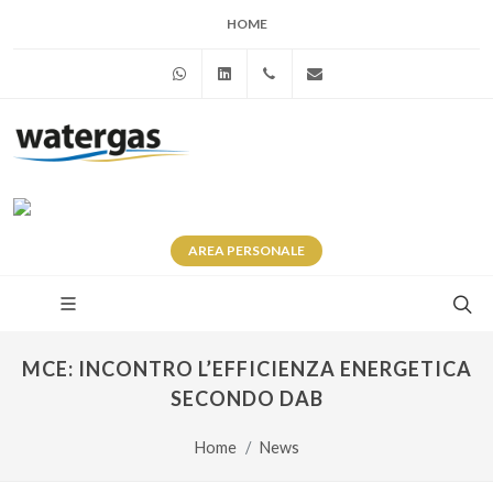
HOME
WhatsApp
Linkedin
+39 345 281 0246
info@watergas.it
AREA
PERSONALE
MCE: INCONTRO L’EFFICIENZA ENERGETICA
SECONDO DAB
Home
News