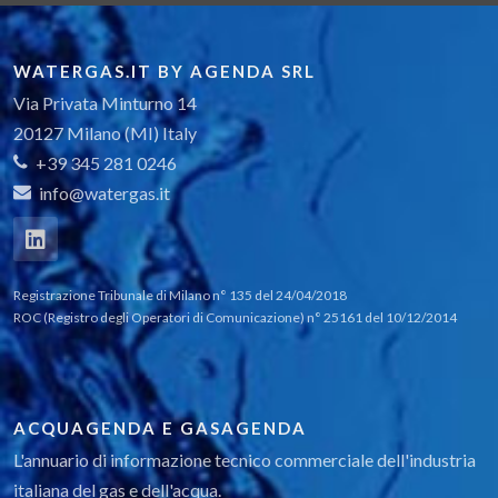
WATERGAS.IT BY AGENDA SRL
Via Privata Minturno 14
20127 Milano (MI) Italy
+39 345 281 0246
info@watergas.it
Registrazione Tribunale di Milano n° 135 del 24/04/2018
ROC (Registro degli Operatori di Comunicazione) n° 25161 del 10/12/2014
ACQUAGENDA E GASAGENDA
L'annuario di informazione tecnico commerciale dell'industria
italiana del gas e dell'acqua.