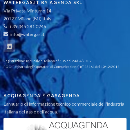
WATERGAS.IT BY AGENDA SRL
Via Privata Minturno 14
20127 Milano (MI) Italy
+39 345 281 0246
info@watergas.it
Registrazione Tribunale di Milano n° 135 del 24/04/2018
ROC (Registro degli Operatori di Comunicazione) n° 25161 del 10/12/2014
ACQUAGENDA E GASAGENDA
L'annuario di informazione tecnico commerciale dell'industria
italiana del gas e dell'acqua.