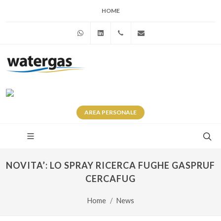
HOME
WhatsApp
Linkedin
+39 345 281 0246
info@watergas.it
AREA
PERSONALE
NOVITA’: LO SPRAY RICERCA FUGHE GASPRUF
CERCAFUG
Home
News