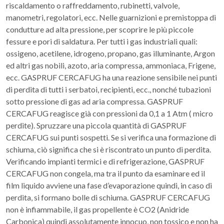
riscaldamento o raffreddamento, rubinetti, valvole,
manometri, regolatori, ecc. Nelle guarnizioni e premistoppa di
condutture ad alta pressione, per scoprire le più piccole
fessure e pori di saldatura. Per tutti i gas industriali quali:
ossigeno, acetilene, idrogeno, propano, gas illuminante, Argon
ed altri gas nobili, azoto, aria compressa, ammoniaca, Frigene,
ecc. GASPRUF CERCAFUG ha una reazione sensibile nei punti
di perdita di tutti i serbatoi, recipienti, ecc., nonché tubazioni
sotto pressione di gas ad aria compressa. GASPRUF
CERCAFUG reagisce già con pressioni da 0,1 a 1 Atm ( micro
perdite). Spruzzare una piccola quantità di GASPRUF
CERCAFUG sui punti sospetti. Se si verifica una formazione di
schiuma, ciò significa che si è riscontrato un punto di perdita.
Verificando impianti termici e di refrigerazione, GASPRUF
CERCAFUG non congela, ma tra il punto da esaminare ed il
film liquido avviene una fase d’evaporazione quindi, in caso di
perdita, si formano bolle di schiuma. GASPRUF CERCAFUG
non è infiammabile, il gas propellente è CO2 (Anidride
Carbonica) quindi assolutamente innocuo, non tossico e non ha