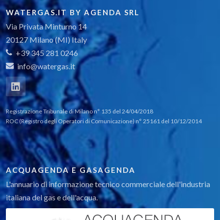
WATERGAS.IT BY AGENDA SRL
Via Privata Minturno 14
20127 Milano (MI) Italy
+39 345 281 0246
info@watergas.it
Registrazione Tribunale di Milano n° 135 del 24/04/2018
ROC (Registro degli Operatori di Comunicazione) n° 25161 del 10/12/2014
ACQUAGENDA E GASAGENDA
L'annuario di informazione tecnico commerciale dell'industria
italiana del gas e dell'acqua.