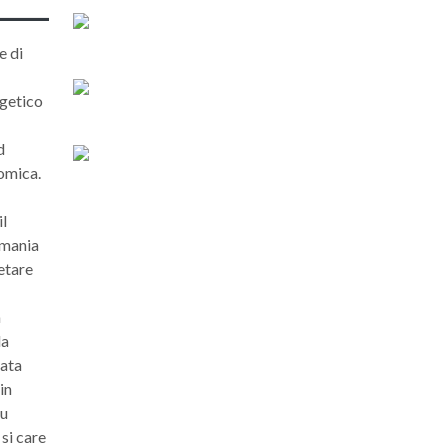
e di
getico
d
omica.
il
omania
cetare
a
la
data
in
du
si care