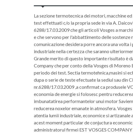
La sezione termotecnica dei motori, macchine ed 
test effettuati c/o la propria sede in via A. Daicov
6288/17.03.2009 che gli articoli Vosges a marc
e che servono per l'abbattimento delle sostenze
comunicazione desidera porre ancora una volta i p
industriale nella certezza che saranno ulteriorm
Grande merito di questo importante risultato è da
Company che per conto della Vosges di Moreno Begg
periodo dei test. Sectia termotehnica,masini si 
dupa o serie de teste efectuate la sediul sau din 
nr.6288/17.03.2009 ,a confirmat ca produsele
economia de energie si folosesc pentru reducerea 
imbunatatirea performantelor unui motor Saviem p
reducerea noxelor emanate in atmosfera. Vosges 
atentia lumii industriale, economice si artizanale 
acest moment particular de conjuctura economica
administratorul firmei EST VOSGES COMPANY din 