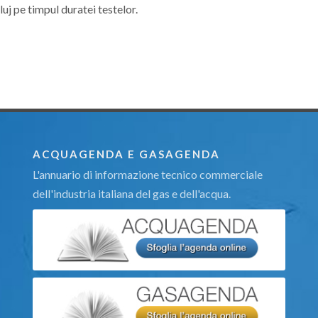
luj pe timpul duratei testelor.
ACQUAGENDA E GASAGENDA
L'annuario di informazione tecnico commerciale
dell'industria italiana del gas e dell'acqua.