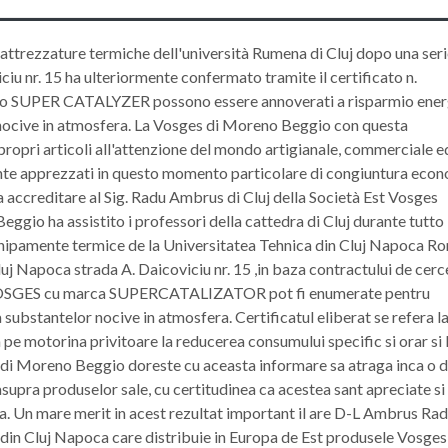
attrezzature termiche dell'università Rumena di Cluj dopo una seri
iciu nr. 15 ha ulteriormente confermato tramite il certificato n.
hio SUPER CATALYZER possono essere annoverati a risparmio ener
 nocive in atmosfera. La Vosges di Moreno Beggio con questa
ropri articoli all'attenzione del mondo artigianale, commerciale e
ente apprezzati in questo momento particolare di congiuntura econ
 accreditare al Sig. Radu Ambrus di Cluj della Società Est Vosges
io ha assistito i professori della cattedra di Cluj durante tutto 
echipamente termice de la Universitatea Tehnica din Cluj Napoca R
Cluj Napoca strada A. Daicoviciu nr. 15 ,in baza contractului de cer
 VOSGES cu marca SUPERCATALIZATOR pot fi enumerate pentru
substantelor nocive in atmosfera. Certificatul eliberat se refera l
e motorina privitoare la reducerea consumului specific si orar si 
di Moreno Beggio doreste cu aceasta informare sa atraga inca o 
asupra produselor sale, cu certitudinea ca acestea sant apreciate si 
. Un mare merit in acest rezultat important il are D-L Ambrus Ra
Cluj Napoca care distribuie in Europa de Est produsele Vosges 