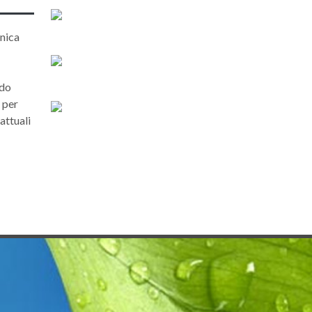
unica
ndo
 per
attuali