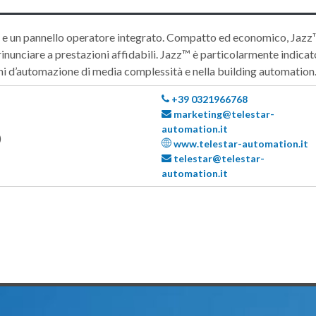
e e un pannello operatore integrato. Compatto ed economico, Jazz
nunciare a prestazioni affidabili. Jazz™ è particolarmente indicato
ioni d’automazione di media complessità e nella building automation
+39 0321966768
marketing@telestar-
automation.it
)
www.telestar-automation.it
telestar@telestar-
automation.it