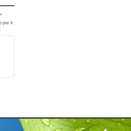
™
 per il
.