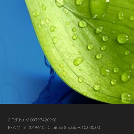
C.F./P.Iva n° 08797420968
REA MI n° 2049440 | Capitale Sociale € 10.000,00