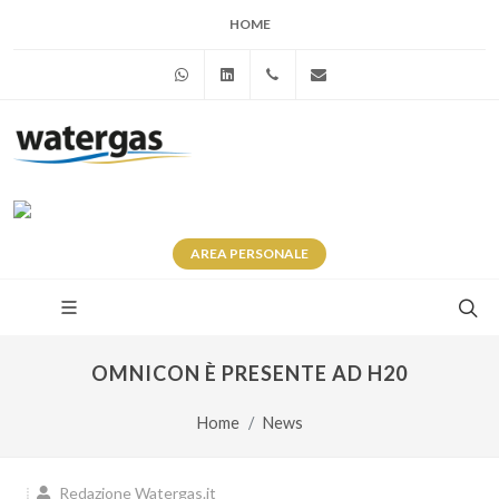
HOME
WhatsApp
Linkedin
+39 345 281 0246
info@watergas.it
AREA
PERSONALE
OMNICON È PRESENTE AD H20
Home
News
Redazione Watergas.it