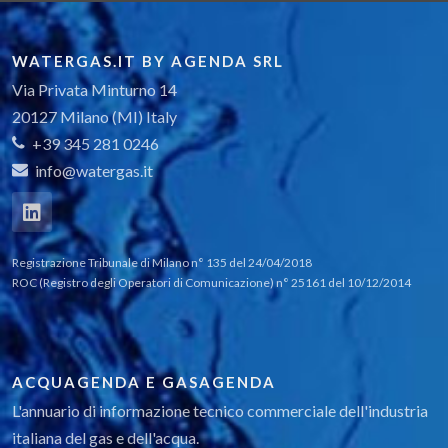
WATERGAS.IT BY AGENDA SRL
Via Privata Minturno 14
20127 Milano (MI) Italy
+39 345 281 0246
info@watergas.it
Registrazione Tribunale di Milano n° 135 del 24/04/2018
ROC (Registro degli Operatori di Comunicazione) n° 25161 del 10/12/2014
ACQUAGENDA E GASAGENDA
L'annuario di informazione tecnico commerciale dell'industria
italiana del gas e dell'acqua.