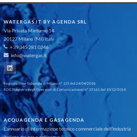
WATERGAS.IT BY AGENDA SRL
Via Privata Minturno 14
20127 Milano (MI) Italy
+39 345 281 0246
info@watergas.it
Registrazione Tribunale di Milano n° 135 del 24/04/2018
ROC (Registro degli Operatori di Comunicazione) n° 25161 del 10/12/2014
ACQUAGENDA E GASAGENDA
L'annuario di informazione tecnico commerciale dell'industria
italiana del gas e dell'acqua.