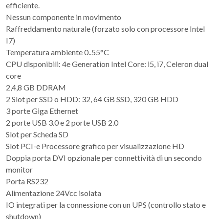
efficiente.
Nessun componente in movimento
Raffreddamento naturale (forzato solo con processore Intel
I7)
Temperatura ambiente 0..55°C
CPU disponibili: 4e Generation Intel Core: i5, i7, Celeron dual
core
2,4,8 GB DDRAM
2 Slot per SSD o HDD: 32, 64 GB SSD, 320 GB HDD
3 porte Giga Ethernet
2 porte USB 3.0 e 2 porte USB 2.0
Slot per Scheda SD
Slot PCI-e Processore grafico per visualizzazione HD
Doppia porta DVI opzionale per connettività di un secondo
monitor
Porta RS232
Alimentazione 24Vcc isolata
IO integrati per la connessione con un UPS (controllo stato e
shutdown)