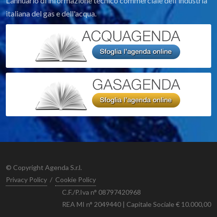
L'annuario di informazione tecnico commerciale dell'industria
italiana del gas e dell'acqua.
© Copyright Agenda S.r.l.
Privacy Policy
/
Cookie Policy
C.F./P.Iva n° 08797420968
REA MI n° 2049440 | Capitale Sociale € 10.000,00