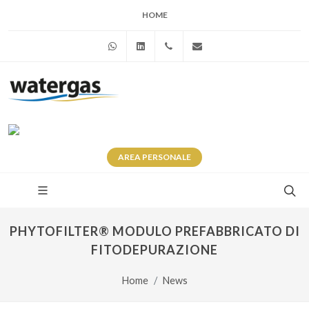
HOME
WhatsApp
Linkedin
+39 345 281 0246
info@watergas.it
AREA
PERSONALE
PHYTOFILTER® MODULO PREFABBRICATO DI
FITODEPURAZIONE
Home
News