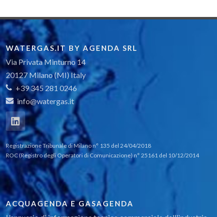
WATERGAS.IT BY AGENDA SRL
Via Privata Minturno 14
20127 Milano (MI) Italy
+39 345 281 0246
info@watergas.it
Registrazione Tribunale di Milano n° 135 del 24/04/2018
ROC (Registro degli Operatori di Comunicazione) n° 25161 del 10/12/2014
ACQUAGENDA E GASAGENDA