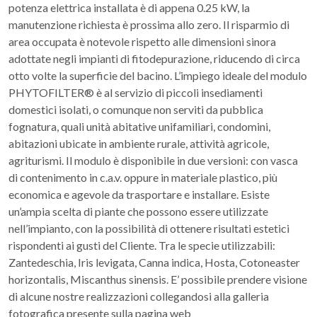
potenza elettrica installata è di appena 0.25 kW, la
manutenzione richiesta è prossima allo zero. Il risparmio di
area occupata è notevole rispetto alle dimensioni sinora
adottate negli impianti di fitodepurazione, riducendo di circa
otto volte la superficie del bacino. L’impiego ideale del modulo
PHYTOFILTER® è al servizio di piccoli insediamenti
domestici isolati, o comunque non serviti da pubblica
fognatura, quali unità abitative unifamiliari, condomini,
abitazioni ubicate in ambiente rurale, attività agricole,
agriturismi. Il modulo è disponibile in due versioni: con vasca
di contenimento in c.a.v. oppure in materiale plastico, più
economica e agevole da trasportare e installare. Esiste
un’ampia scelta di piante che possono essere utilizzate
nell’impianto, con la possibilità di ottenere risultati estetici
rispondenti ai gusti del Cliente. Tra le specie utilizzabili:
Zantedeschia, Iris levigata, Canna indica, Hosta, Cotoneaster
horizontalis, Miscanthus sinensis. E’ possibile prendere visione
di alcune nostre realizzazioni collegandosi alla galleria
fotografica presente sulla pagina web