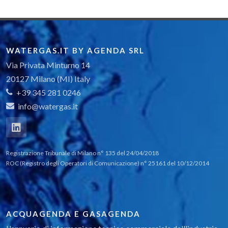
WATERGAS.IT BY AGENDA SRL
Via Privata Minturno 14
20127 Milano (MI) Italy
+39 345 281 0246
info@watergas.it
Registrazione Tribunale di Milano n° 135 del 24/04/2018
ROC (Registro degli Operatori di Comunicazione) n° 25161 del 10/12/2014
ACQUAGENDA E GASAGENDA