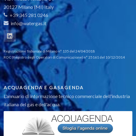
20127 Milano (MI) Italy
+39 345 281 0246
info@watergas.it
Registrazione Tribunale di Milano n° 135 del 24/04/2018
ROC (Registro degli Operatori di Comunicazione) n° 25161 del 10/12/2014
ACQUAGENDA E GASAGENDA
L'annuario di informazione tecnico commerciale dell'industria
italiana del gas e dell'acqua.