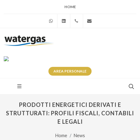
HOME
WhatsApp
Linkedin
+39 345 281 0246
info@watergas.it
AREA
PERSONALE
PRODOTTI ENERGETICI DERIVATI E
STRUTTURATI: PROFILI FISCALI, CONTABILI
E LEGALI
Home
News