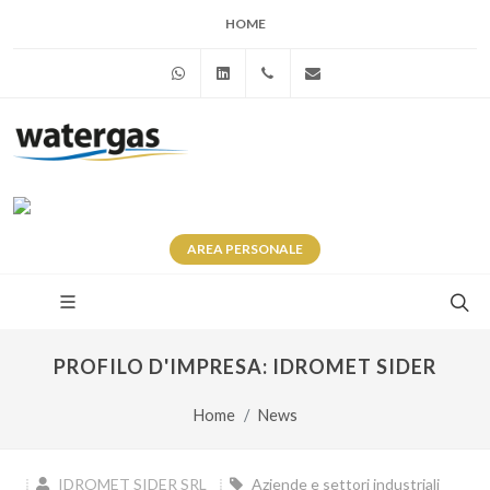
HOME
WhatsApp
Linkedin
+39 345 281 0246
info@watergas.it
AREA
PERSONALE
PROFILO D'IMPRESA: IDROMET SIDER
Home
News
IDROMET SIDER SRL
Aziende e settori industriali