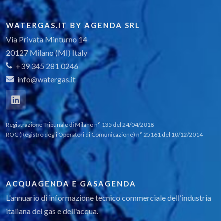
WATERGAS.IT BY AGENDA SRL
Via Privata Minturno 14
20127 Milano (MI) Italy
+39 345 281 0246
info@watergas.it
Registrazione Tribunale di Milano n° 135 del 24/04/2018
ROC (Registro degli Operatori di Comunicazione) n° 25161 del 10/12/2014
ACQUAGENDA E GASAGENDA
L'annuario di informazione tecnico commerciale dell'industria
italiana del gas e dell'acqua.