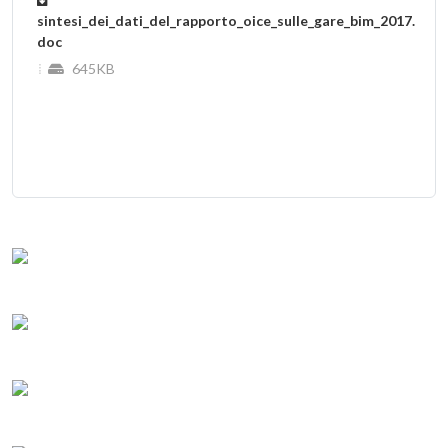
sintesi_dei_dati_del_rapporto_oice_sulle_gare_bim_2017.
doc
645KB