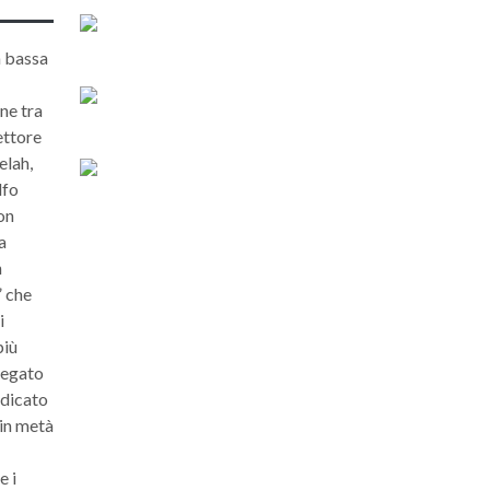
a bassa
ne tra
ettore
elah,
lfo
on
a
n
” che
i
più
legato
ndicato
 in metà
e i