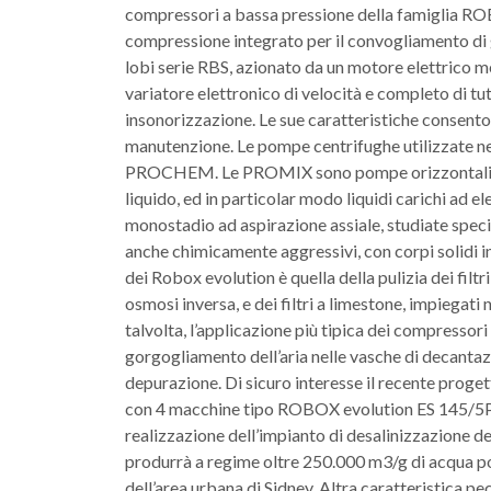
compressori a bassa pressione della famiglia ROB
compressione integrato per il convogliamento di 
lobi serie RBS, azionato da un motore elettrico me
variatore elettronico di velocità e completo di tu
insonorizzazione. Le sue caratteristiche consenton
manutenzione. Le pompe centrifughe utilizzate ne
PROCHEM. Le PROMIX sono pompe orizzontali mono
liquido, ed in particolar modo liquidi carichi a
monostadio ad aspirazione assiale, studiate specif
anche chimicamente aggressivi, con corpi solidi i
dei Robox evolution è quella della pulizia dei filtr
osmosi inversa, e dei filtri a limestone, impiegati
talvolta, l’applicazione più tipica dei compressor
gorgogliamento dell’aria nelle vasche di decantazi
depurazione. Di sicuro interesse il recente proget
con 4 macchine tipo ROBOX evolution ES 145/5P r
realizzazione dell’impianto di desalinizzazione del
produrrà a regime oltre 250.000 m3/g di acqua pot
dell’area urbana di Sidney. Altra caratteristica pe