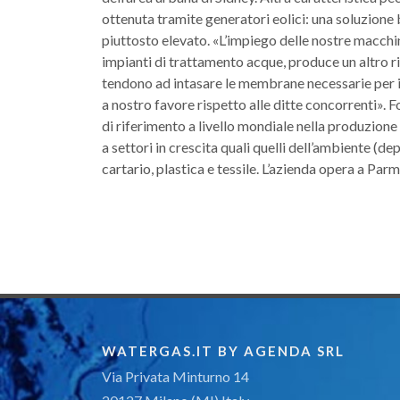
ottenuta tramite generatori eolici: una soluzione 
piuttosto elevato. «L’impiego delle nostre macchine
impianti di trattamento acque, produce un altro ri
tendono ad intasare le membrane necessarie per il
a nostro favore rispetto alle ditte concorrenti». 
di riferimento a livello mondiale nella produzione
a settori in crescita quali quelli dell’ambiente (d
cartario, plastica e tessile. L’azienda opera a Pa
WATERGAS.IT BY AGENDA SRL
Via Privata Minturno 14