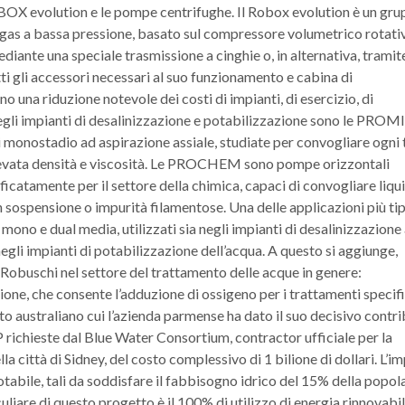
OX evolution e le pompe centrifughe. Il Robox evolution è un gru
gas a bassa pressione, basato sul compressore volumetrico rotati
diante una speciale trasmissione a cinghie o, in alternativa, tramit
tti gli accessori necessari al suo funzionamento e cabina di
o una riduzione notevole dei costi di impianti, di esercizio, di
gli impianti di desalinizzazione e potabilizzazione sono le PROM
stadio ad aspirazione assiale, studiate per convogliare ogni t
d elevata densità e viscosità. Le PROCHEM sono pompe orizzontali
icatamente per il settore della chimica, capaci di convogliare liqui
n sospensione o impurità filamentose. Una delle applicazioni più ti
i mono e dual media, utilizzati sia negli impianti di desalinizzazione
 negli impianti di potabilizzazione dell’acqua. A questo si aggiunge,
i Robuschi nel settore del trattamento delle acque in genere:
one, che consente l’adduzione di ossigeno per i trattamenti specifi
to australiano cui l’azienda parmense ha dato il suo decisivo contri
ichieste dal Blue Water Consortium, contractor ufficiale per la
la città di Sidney, del costo complessivo di 1 bilione di dollari. L’i
abile, tali da soddisfare il fabbisogno idrico del 15% della popol
culiare di questo progetto è il 100% di utilizzo di energia rinnovabi