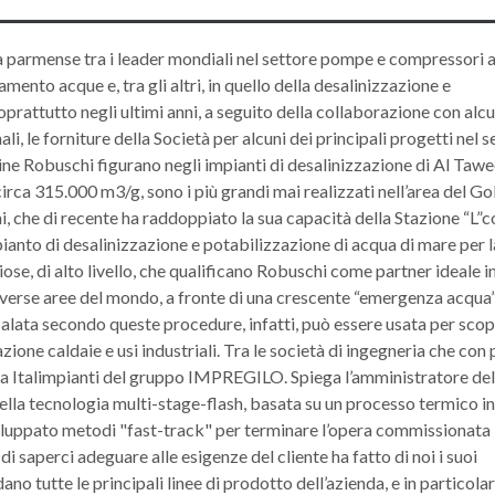
ltà parmense tra i leader mondiali nel settore pompe e compressori 
amento acque e, tra gli altri, in quello della desalinizzazione e
rattutto negli ultimi anni, a seguito della collaborazione con alcu
li, le forniture della Società per alcuni dei principali progetti nel s
ne Robuschi figurano negli impianti di desalinizzazione di Al Tawe
rca 315.000 m3/g, sono i più grandi mai realizzati nell’area del Go
ai, che di recente ha raddoppiato la sua capacità della Stazione “L”c
mpianto di desalinizzazione e potabilizzazione di acqua di mare per l
iose, di alto livello, che qualificano Robuschi come partner ideale i
 diverse aree del mondo, a fronte di una crescente “emergenza acqua
alata secondo queste procedure, infatti, può essere usata per scop
zione caldaie e usi industriali. Tra le società di ingegneria che con 
isia Italimpianti del gruppo IMPREGILO. Spiega l’amministratore de
nella tecnologia multi-stage-flash, basata su un processo termico i
iluppato metodi "fast-track" per terminare l’opera commissionata
i saperci adeguare alle esigenze del cliente ha fatto di noi i suoi
ano tutte le principali linee di prodotto dell’azienda, e in particolar