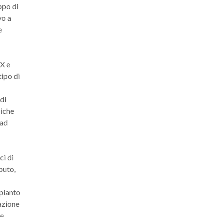
ppo di
vo a
e
IX e
ipo di
di
piche
 ad
ci di
buto,
mpianto
azione
le