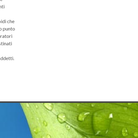
nti
oidi che
ro punto
eratori
tinati
ddetti.