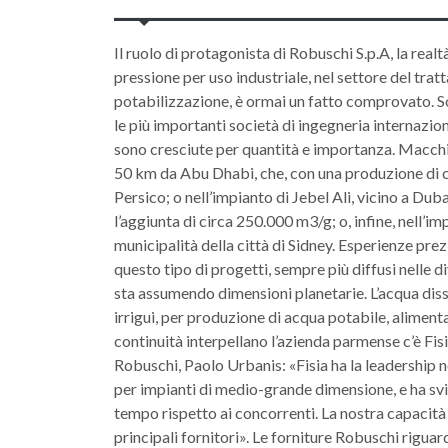
Il ruolo di protagonista di Robuschi S.p.A, la rea
pressione per uso industriale, nel settore del tratt
potabilizzazione, è ormai un fatto comprovato. Sop
le più importanti società di ingegneria internaziona
sono cresciute per quantità e importanza. Macchi
50 km da Abu Dhabi, che, con una produzione di ci
Persico; o nell’impianto di Jebel Ali, vicino a Dub
l’aggiunta di circa 250.000 m3/g; o, infine, nell’i
municipalità della città di Sidney. Esperienze prez
questo tipo di progetti, sempre più diffusi nelle
sta assumendo dimensioni planetarie. L’acqua diss
irrigui, per produzione di acqua potabile, alimenta
continuità interpellano l’azienda parmense c’è F
Robuschi, Paolo Urbanis: «Fisia ha la leadership 
per impianti di medio-grande dimensione, e ha sv
tempo rispetto ai concorrenti. La nostra capacità d
principali fornitori». Le forniture Robuschi riguard