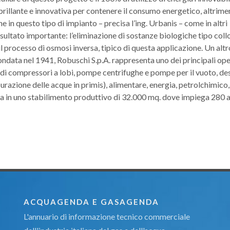
brillante e innovativa per contenere il consumo energetico, altrime
 in questo tipo di impianto – precisa l’ing. Urbanis – come in altri
sultato importante: l’eliminazione di sostanze biologiche tipo coll
 processo di osmosi inversa, tipico di questa applicazione. Un alt
Fondata nel 1941, Robuschi S.p.A. rappresenta uno dei principali op
 di compressori a lobi, pompe centrifughe e pompe per il vuoto, des
epurazione delle acque in primis), alimentare, energia, petrolchimico,
rma in uno stabilimento produttivo di 32.000 mq. dove impiega 280 a
ACQUAGENDA E GASAGENDA
L'annuario di informazione tecnico commerciale