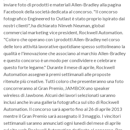
inviare foto di prodotti e materiali Allen-Bradley alla pagina
Facebook della società dedicata al concorso. "Il concorso
fotografico Engineered to Outlast è stato proprio ispirato dai
nostri clienti", ha dichiarato Ninveh Neuman, global
commercial marketing vice president, Rockwell Automation.
"Coloro che operano con i prodotti Allen-Bradley nel corso
delle loro attività lavorative quotidiane spesso sottolineano la
qualità e l'innovazione che associano al marchio Allen-Bradley
e questo concorso è un modo per condividere e celebrare
questo forte legame." Durante il mese di aprile, Rockwell
Automation assegnerà premi settimanali alle proposte
ritenute più creative. Tutti coloro che presenteranno una foto
concorreranno al Gran Premio, JAMBOX uno speaker
wireless di Jawbone. Alcuni dei lavori selezionati saranno
inclusi anche in una galleria fotografica sul sito di Rockwell
Automation. Il concorso sarà aperto fino al 26 di aprile 2013
mentre il Gran Premio sarà assegnato il 3 maggio. I vincitori
settimanali saranno annunciati ogni lunedì del mese di aprile
sul sito web Rockwell Automation dedicato al concorso. Per