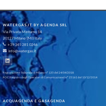
WATERGAS.IT BY AGENDA SRL
Via Privata Minturno 14
20127 Milano (MI) Italy
+39 345 281 0246
info@watergas.it
Registrazione Tribunale di Milano n° 135 del 24/04/2018
ROC (Registro degli Operatori di Comunicazione) n° 25161 del 10/12/2014
ACQUAGENDA E GASAGENDA