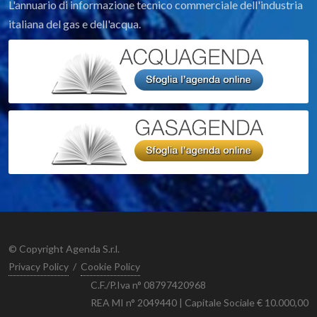
L'annuario di informazione tecnico commerciale dell'industria
italiana del gas e dell'acqua.
© Copyright Agenda S.r.l.
Privacy Policy
/
Cookie Policy
C.F./P.Iva n° 08797420968
REA MI n° 2049440 | Capitale Sociale € 10.000,00