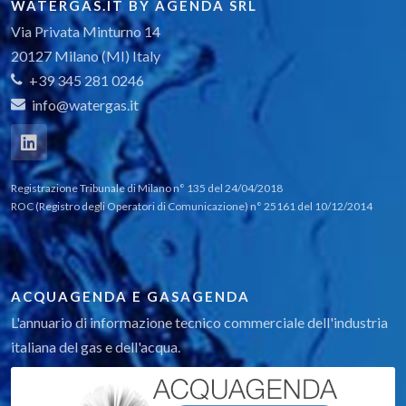
WATERGAS.IT BY AGENDA SRL
Via Privata Minturno 14
20127 Milano (MI) Italy
+39 345 281 0246
info@watergas.it
Registrazione Tribunale di Milano n° 135 del 24/04/2018
ROC (Registro degli Operatori di Comunicazione) n° 25161 del 10/12/2014
ACQUAGENDA E GASAGENDA
L'annuario di informazione tecnico commerciale dell'industria
italiana del gas e dell'acqua.