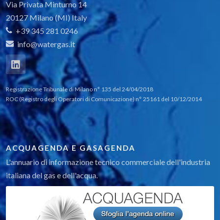
Via Privata Minturno 14
20127 Milano (MI) Italy
+39 345 281 0246
info@watergas.it
Registrazione Tribunale di Milano n° 135 del 24/04/2018
ROC (Registro degli Operatori di Comunicazione) n° 25161 del 10/12/2014
ACQUAGENDA E GASAGENDA
L'annuario di informazione tecnico commerciale dell'industria
italiana del gas e dell'acqua.