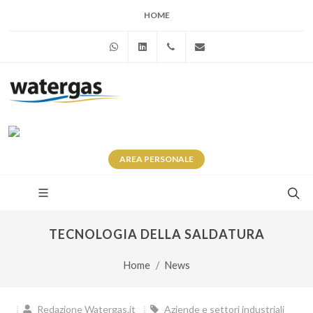
HOME
WhatsApp
Linkedin
+39 345 281 0246
info@watergas.it
AREA
PERSONALE
TECNOLOGIA DELLA SALDATURA
Home
News
Redazione Watergas.it
Aziende e settori industriali