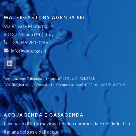
WATERGAS.IT BY AGENDA SRL
Via Privata Minturno 14
20127 Milano (MI) Italy
+39 345 281 0246
info@watergas.it
Registrazione Tribunale di Milano n° 135 del 24/04/2018
ROC (Registro degli Operatori di Comunicazione) n° 25161 del 10/12/2014
ACQUAGENDA E GASAGENDA
L'annuario di informazione tecnico commerciale dell'industria
italiana del gas e dell'acqua.