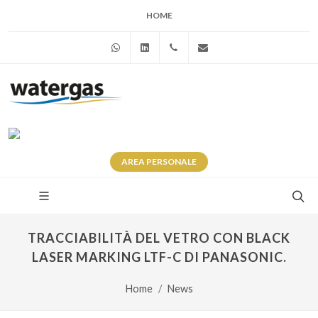
HOME
WhatsApp
Linkedin
+39 345 281 0246
info@watergas.it
AREA
PERSONALE
TRACCIABILITÀ DEL VETRO CON BLACK
LASER MARKING LTF-C DI PANASONIC.
Home
News