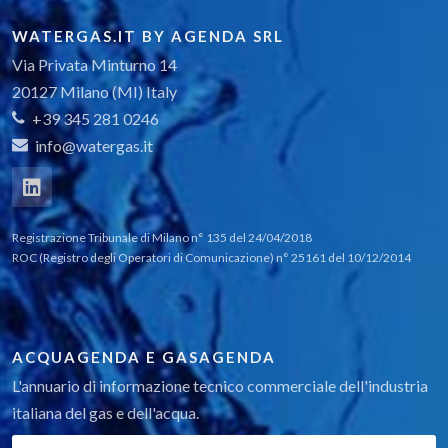
WATERGAS.IT BY AGENDA SRL
Via Privata Minturno 14
20127 Milano (MI) Italy
+39 345 281 0246
info@watergas.it
Registrazione Tribunale di Milano n° 135 del 24/04/2018
ROC (Registro degli Operatori di Comunicazione) n° 25161 del 10/12/2014
ACQUAGENDA E GASAGENDA
L'annuario di informazione tecnico commerciale dell'industria
italiana del gas e dell'acqua.