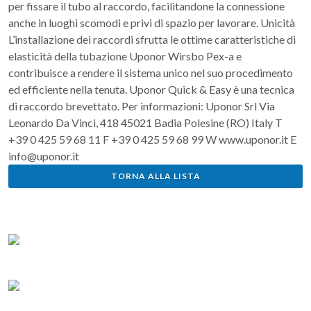
per fissare il tubo al raccordo, facilitandone la connessione
anche in luoghi scomodi e privi di spazio per lavorare. Unicità
L’installazione dei raccordi sfrutta le ottime caratteristiche di
elasticità della tubazione Uponor Wirsbo Pex-a e
contribuisce a rendere il sistema unico nel suo procedimento
ed efficiente nella tenuta. Uponor Quick & Easy è una tecnica
di raccordo brevettato. Per informazioni: Uponor Srl Via
Leonardo Da Vinci, 418 45021 Badia Polesine (RO) Italy T
+39 0 425 59 68 11 F +39 0 425 59 68 99 W www.uponor.it E
info@uponor.it
TORNA ALLA LISTA