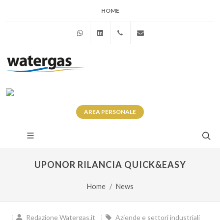
HOME
WhatsApp
Linkedin
+39 345 281 0246
info@watergas.it
AREA
PERSONALE
UPONOR RILANCIA QUICK&EASY
Home
News
Redazione Watergas.it
Aziende e settori industriali