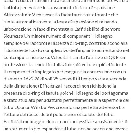
dalla fredda. Gli anelli fino al diametro 25 mm sono provvisti di
battuta per evitare lo spostamento in fase d’espansione.
Attrezzatura: Viene inserito l’adattatore autototante che
ruota automaticamente la testa d’espansione eliminando
un’operazione in fase di montaggio L’affidabilità di sempre
Sicurezza Un minore numero di componenti, il disegno
semplice dei raccordi e l’assenza di o-ring, contribuiscono alla
riduzione del costo complessivo dell’impianto aumentando nel
contempo la sicurezza. Velocità Tramite l’utilizzo di Q&E, un
professionista rende l’installazione più veloce e più efficiente.
Il tempo medio impiegato per eseguire la connessione con un
diametro 16x2,2è di soli 25 secondi (il tempo varia a seconda
della dimensione) Efficienza I raccordi non richiedono la
presenza di o-ring di tenuta poiché il disegno del portagomma
è stato studiato per adattarsi perfettamente alla superficie del
tubo Uponor Wirsbo Pex creando una perfetta aderenza tra
l’ottone del raccordo e il polietilene reticolato del tubo.
Facilità Il montaggio dei raccordi necessita esclusivamente di
uno strumento per espandere il tubo, non ne occorrono invece