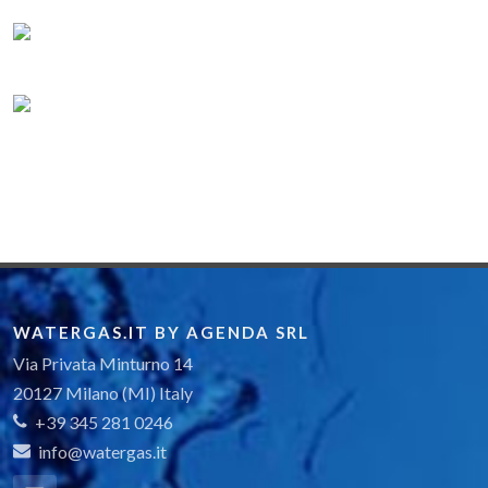
WATERGAS.IT BY AGENDA SRL
Via Privata Minturno 14
20127 Milano (MI) Italy
+39 345 281 0246
info@watergas.it