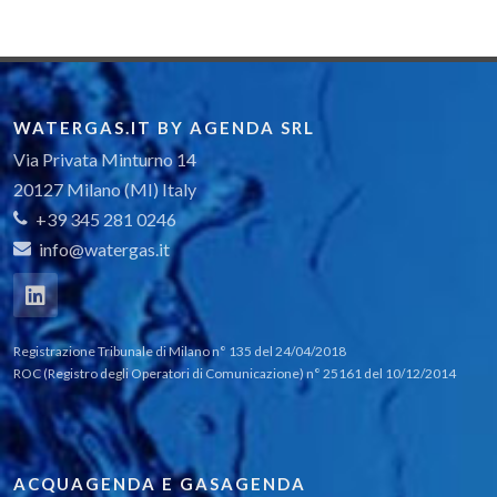
WATERGAS.IT BY AGENDA SRL
Via Privata Minturno 14
20127 Milano (MI) Italy
+39 345 281 0246
info@watergas.it
Registrazione Tribunale di Milano n° 135 del 24/04/2018
ROC (Registro degli Operatori di Comunicazione) n° 25161 del 10/12/2014
ACQUAGENDA E GASAGENDA