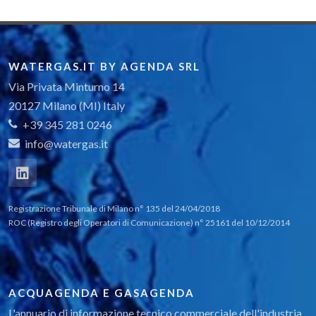
WATERGAS.IT BY AGENDA SRL
Via Privata Minturno 14
20127 Milano (MI) Italy
+39 345 281 0246
info@watergas.it
Registrazione Tribunale di Milano n° 135 del 24/04/2018
ROC (Registro degli Operatori di Comunicazione) n° 25161 del 10/12/2014
ACQUAGENDA E GASAGENDA
L'annuario di informazione tecnico commerciale dell'industria