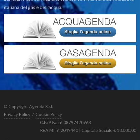
italiana del gas e dell'acqua.
© Copyright Agenda S.r.l.
Privacy Policy
/
Cookie Policy
C.F./P.Iva n° 08797420968
REA MI n° 2049440 | Capitale Sociale € 10.000,00