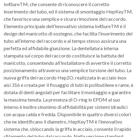
In4SureTM, che consente di riconoscere il corretto
inserimento del tubo, ed il sistema di smontaggio HepKeyTM,
che favorisce una semplice e sicura rimozione del raccordo.
Elemento principale dell’innovativo sistema In4SureTM è il
design del manicotto di sostegno, che facilita l’inserimento del
tubo all’interno del raccordo e al tempo stesso assicura una
perfetta ed affidabile giunzione. La dentellatura interna
stampata sul corpo del raccordo costituisce la battuta del
manicotto, consentendo all’installatore di avvertire il corretto
posizionamento attraverso una semplice torsione del tubo. La
nuova griffa del raccordo Hep2O, realizzata in acciaio inox
aisi 316 e creata per il fissaggio di tubi in polibutilene e rame, è
dotata di denti angolati per facilitare il montaggio e garantire
la massima tenuta. La presenza di O-ring in EPDM al suo
interno è inoltre sinonimo di affidabilità per sistemi idraulici
con acqua calda e fredda. Disponibile in quattro diversi colori
che ne identificano il diametro, HepKeyTM è l’innovativo
sistema che, sbloccando la griffa in acciaio, consente il rapido
sfilamento del tubo dal raccordo. Nella versione standard,