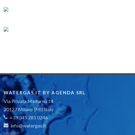
WATERGAS.IT BY AGENDA SRL
Via Privata Minturno 14
20127 Milano (MI) Italy
+39 345 281 0246
info@watergas.it