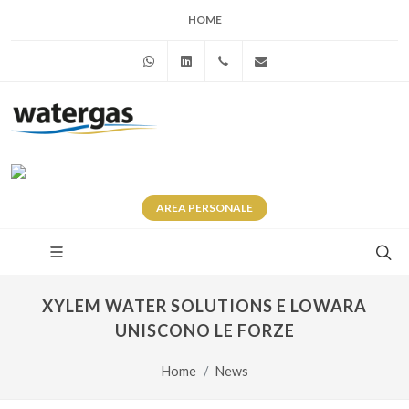
HOME
WhatsApp
Linkedin
+39 345 281 0246
info@watergas.it
AREA
PERSONALE
XYLEM WATER SOLUTIONS E LOWARA
UNISCONO LE FORZE
Home
News