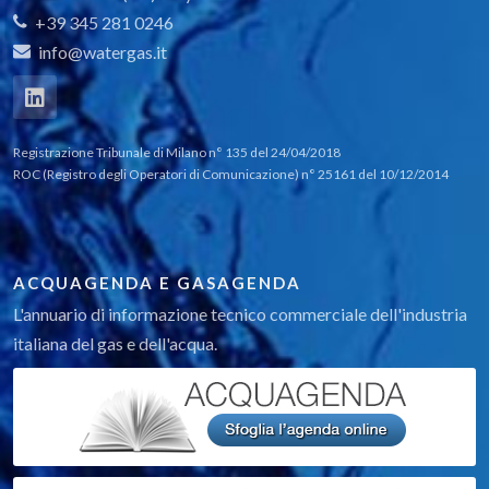
+39 345 281 0246
info@watergas.it
Registrazione Tribunale di Milano n° 135 del 24/04/2018
ROC (Registro degli Operatori di Comunicazione) n° 25161 del 10/12/2014
ACQUAGENDA E GASAGENDA
L'annuario di informazione tecnico commerciale dell'industria
italiana del gas e dell'acqua.