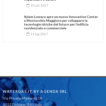
10 ott 2017
Xylem Lowara apre un nuovo Innovation Center
a Montecchio Maggiore per sviluppare le
tecnologie idriche del futuro per l’edilizia
residenziale e commerciale
11 lug 2017
Flygt Concertor™: il primo sistema di
pompaggio al mondo per acque reflue con
intelligenza integrata
17 ott 2016
Un mondo di premi Lowara fino alla fine
dell'anno
03 ott 2016
WATERGAS.IT BY AGENDA SRL
Via Privata Minturno 14
20127 Milano (MI) Italy