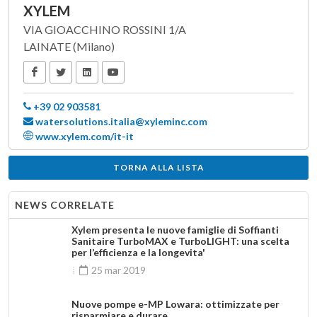
XYLEM
VIA GIOACCHINO ROSSINI 1/A
LAINATE (Milano)
+39 02 903581
watersolutions.italia@xyleminc.com
www.xylem.com/it-it
TORNA ALLA LISTA
NEWS CORRELATE
Xylem presenta le nuove famiglie di Soffianti
Sanitaire TurboMAX e TurboLIGHT: una scelta
per l’efficienza e la longevita'
25 mar 2019
Nuove pompe e-MP Lowara: ottimizzate per
risparmiare e durare