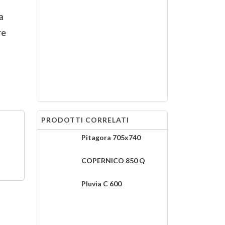
a
re
PRODOTTI CORRELATI
Pitagora 705x740
COPERNICO 850 Q
Pluvia C 600