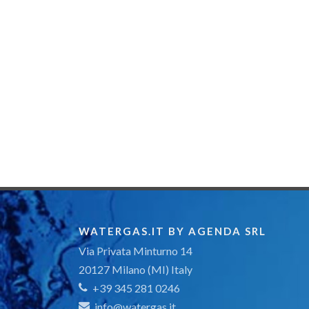
WATERGAS.IT BY AGENDA SRL
Via Privata Minturno 14
20127 Milano (MI) Italy
+39 345 281 0246
info@watergas.it