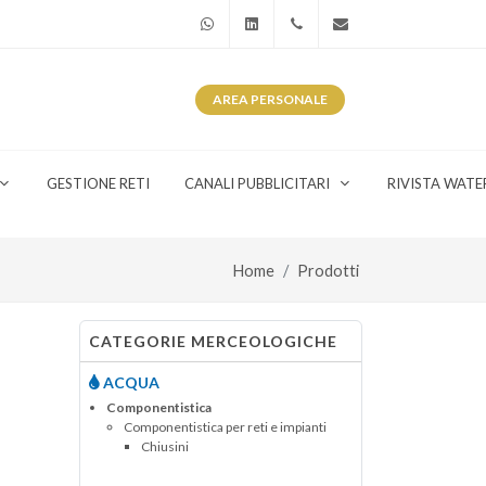
WhatsApp
Linkedin
+39 345 281 0246
info@watergas.it
AREA
PERSONALE
GESTIONE RETI
CANALI PUBBLICITARI
RIVISTA WATE
Home
Prodotti
CATEGORIE MERCEOLOGICHE
ACQUA
Componentistica
Componentistica per reti e impianti
Chiusini