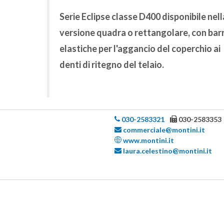
Serie Eclipse classe D400 disponibile nell
versione quadra o rettangolare, con bar
elastiche per l'aggancio del coperchio ai
denti di ritegno del telaio.
030-2583321
030-2583353
commerciale@montini.it
www.montini.it
laura.celestino@montini.it