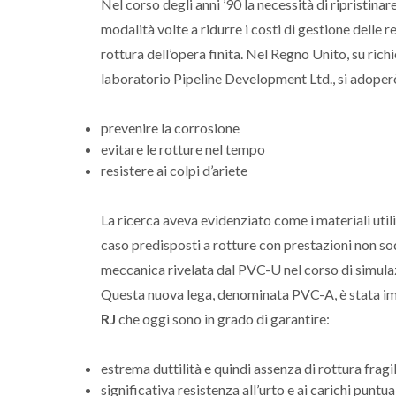
Nel corso degli anni ’90 la necessità di ripristin
modalità volte a ridurre i costi di gestione delle 
rottura dell’opera finita. Nel Regno Unito, su rich
laboratorio Pipeline Development Ltd., si adoperò 
prevenire la corrosione
evitare le rotture nel tempo
resistere ai colpi d’ariete
La ricerca aveva evidenziato come i materiali util
caso predisposti a rotture con prestazioni non so
meccanica rivelata dal PVC-U nel corso di simulazio
Questa nuova lega, denominata PVC-A, è stata im
RJ
che oggi sono in grado di garantire:
estrema duttilità e quindi assenza di rottura fragi
significativa resistenza all’urto e ai carichi punt