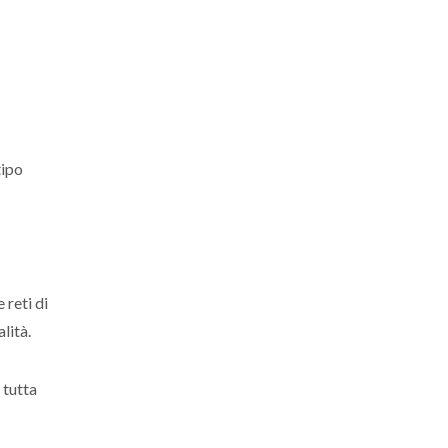
tipo
 reti di
lità.
 tutta