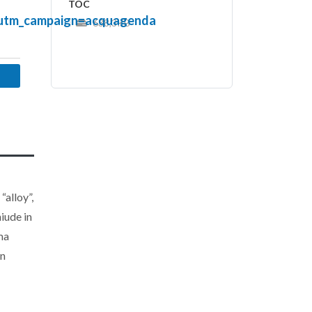
TOC
&utm_campaign=acquagenda
638,3KB
“alloy”,
hiude in
ima
in