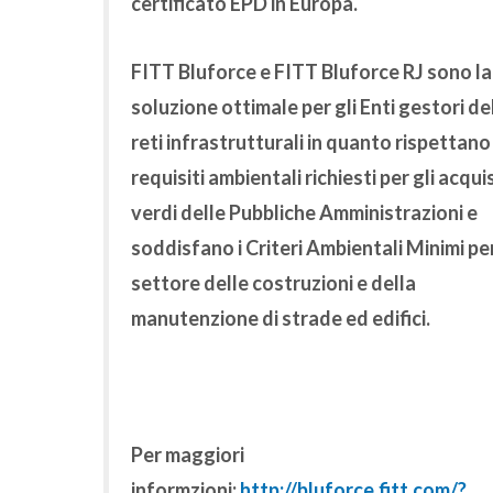
certificato EPD in Europa.
FITT Bluforce
e
FITT Bluforce RJ
sono la
soluzione ottimale per gli Enti gestori de
reti infrastrutturali in quanto rispettano 
requisiti ambientali richiesti per gli acquis
verdi delle Pubbliche Amministrazioni
e
soddisfano i
Criteri Ambientali Minimi
per
settore delle costruzioni e della
manutenzione di strade ed edifici.
Per maggiori
informzioni:
http://bluforce.fitt.com/?