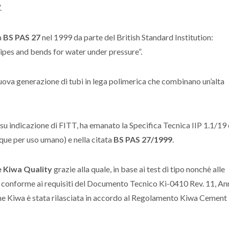
.
a
BS PAS 27
nel 1999 da parte del British Standard Institution:
ipes and bends for water under pressure”.
uova generazione di tubi in lega polimerica che combinano un’alta
P), su indicazione di FITT, ha emanato la Specifica Tecnica IIP 1.1/19
que per uso umano) e nella citata
BS PAS 27/1999
.
e Kiwa Quality
grazie alla quale, in base ai test di tipo nonchè alle
o conforme ai requisiti del Documento Tecnico Ki-0410 Rev. 11, A
ne Kiwa è stata rilasciata in accordo al Regolamento Kiwa Cement I