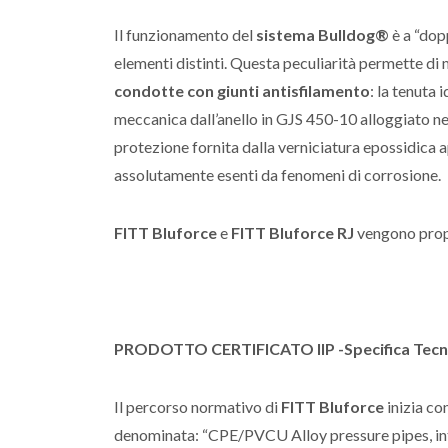
Il funzionamento del
sistema Bulldog®
è a “dop
elementi distinti. Questa peculiarità permette di
condotte con giunti antisfilamento
: la tenuta
meccanica dall’anello in GJS 450-10 alloggiato ne
protezione fornita dalla verniciatura epossidica a
assolutamente esenti da fenomeni di corrosione.
FITT Bluforce
e
FITT Bluforce RJ
vengono propo
PRODOTTO CERTIFICATO IIP -
Specifica Tecn
Il percorso normativo di
FITT Bluforce
inizia co
denominata: “CPE/PVCU Alloy pressure pipes, int