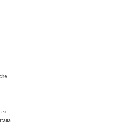
 che
nnex
talia