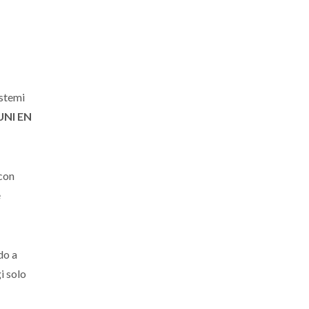
istemi
UNI EN
 con
e
do a
i solo