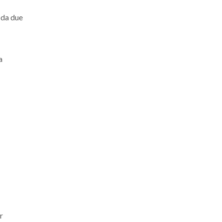
 da due
a
r