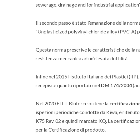
sewerage, drainage and for industrial application”
Il secondo passo è stato l’emanazione della norm
“Unplasticized polyvinyl chloride alloy (PVC-A) p
Questa norma prescrive le caratteristiche della n
resistenza meccanica ad un’elevata duttilità.
Infine nel 2015 l’Istituto Italiano dei Plastici (II
recepisce quanto riportato nel
DM 174/2004
(ac
Nel 2020 FITT Bluforce ottiene la
certificazion
ispezioni periodiche condotte da Kiwa, è ritenut
K75 Rev. 02 e quindi marcato KQ. La certificazio
per la Certificazione di prodotto.