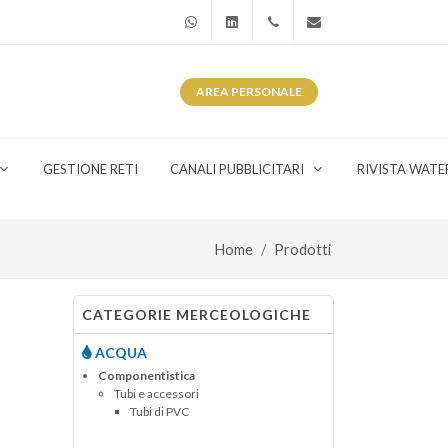
WhatsApp
Linkedin
+39 345 281 0246
info@watergas.it
AREA
PERSONALE
GESTIONE RETI
CANALI PUBBLICITARI
RIVISTA WATE
Home
Prodotti
CATEGORIE MERCEOLOGICHE
ACQUA
Componentistica
Tubi e accessori
Tubi di PVC