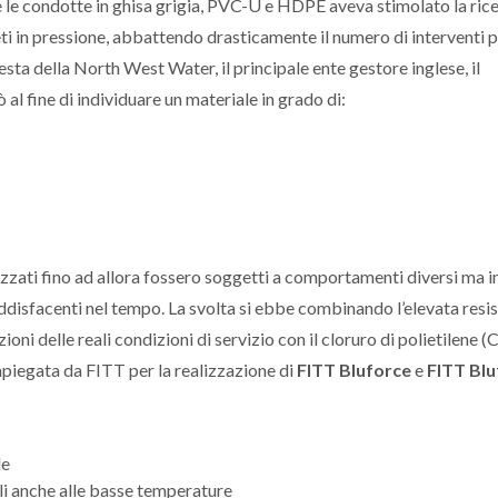
are le condotte in ghisa grigia, PVC-U e HDPE aveva stimolato la rice
reti in pressione, abbattendo drasticamente il numero di interventi 
iesta della North West Water, il principale ente gestore inglese, il
al fine di individuare un materiale in grado di:
izzati fino ad allora fossero soggetti a comportamenti diversi ma i
ddisfacenti nel tempo. La svolta si ebbe combinando l’elevata resi
ni delle reali condizioni di servizio con il cloruro di polietilene (
piegata da FITT per la realizzazione di
FITT Bluforce
e
FITT Blu
le
uali anche alle basse temperature