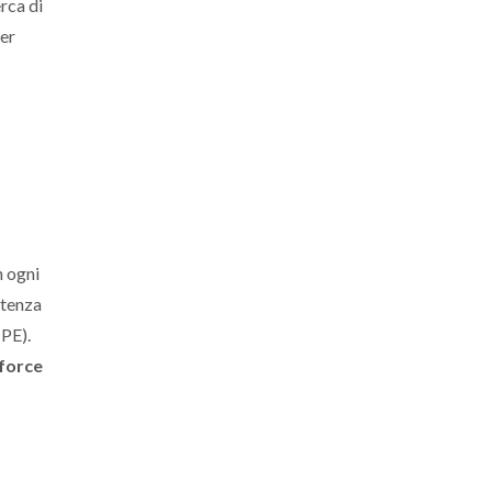
rca di
per
n ogni
stenza
CPE).
force