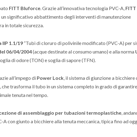
ppato
FITT Bluforce
. Grazie all’innovativa tecnologia PVC-A,
FITT
un significativo abbattimento degli interventi di manutenzione
ura in totale sicurezza.
 IIP 1.1/19
“Tubi di cloruro di polivinile modificato (PVC-A) per s
del 06/04/2004
(acque destinate al consumo umano) e alla norma
soglia di odore (TON) e soglia di sapore (TFN).
azie all’impego di
Power Lock
, il sistema di giunzione a bicchiere
che trasforma il tubo in un sistema completo in grado di garantir
timale tenuta nel tempo.
cezione di assemblaggio per tubazioni termoplastiche
, andan
VC-A con giunto a bicchiere alla tenuta meccanica, tipica fino ad ogg