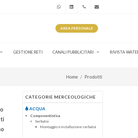
WhatsApp
Linkedin
+39 345 281 0246
info@watergas.it
AREA
PERSONALE
GESTIONE RETI
CANALI PUBBLICITARI
RIVISTA WATE
Home
Prodotti
CATEGORIE MERCEOLOGICHE
lo
ACQUA
Componentistica
ti
Serbatoi
Montaggio e installazione serbatoi
no