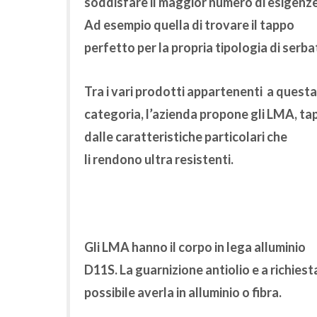
soddisfare il maggior numero di esigenze
Ad esempio quella di trovare il tappo
perfetto per la propria tipologia di serba
Tra i vari prodotti appartenenti a questa
categoria, l’azienda propone gli
LMA
, ta
dalle caratteristiche particolari che
li
rendono ultra resistenti.
Gli LMA hanno il corpo in lega alluminio
D11S. La guarnizione antiolio e a richiest
possibile averla in alluminio o fibra.