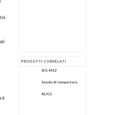
.
toi.
ppi
PRODOTTI CORRELATI
IEG-M12
Sonde di tempertura
RL/G1
a è