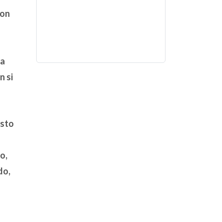
on
za
n si
esto
a
o,
ido
,