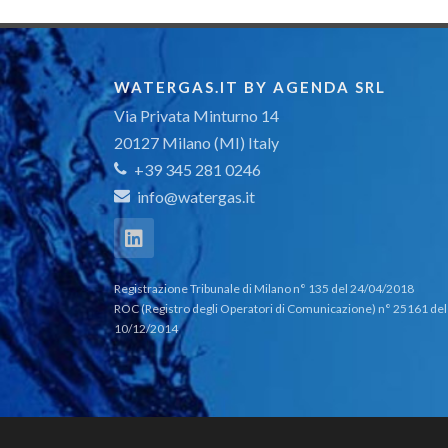
WATERGAS.IT BY AGENDA SRL
Via Privata Minturno 14
20127 Milano (MI) Italy
+39 345 281 0246
info@watergas.it
Registrazione Tribunale di Milano n° 135 del 24/04/2018
ROC (Registro degli Operatori di Comunicazione) n° 25161 del
10/12/2014