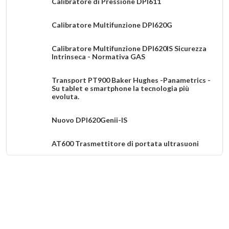
Calibratore di Pressione DPI611
Calibratore Multifunzione DPI620G
Calibratore Multifunzione DPI620IS Sicurezza
Intrinseca - Normativa GAS
Transport PT900 Baker Hughes -Panametrics -
Su tablet e smartphone la tecnologia più
evoluta.
Nuovo DPI620Genii-IS
AT600 Trasmettitore di portata ultrasuoni
PT 900 transit case
DPI 620 G transit case
Transit case EP