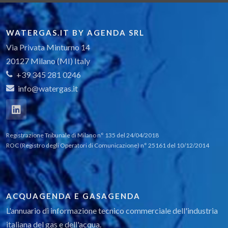
Serie ADROIT 6000 Trasmettitori di pressione
ad altissima precisione ed elevate prestazioni
WATERGAS.IT BY AGENDA SRL
HYGROPRO II
Via Privata Minturno 14
20127 Milano (MI) Italy
PACE CM3 – IL CONTROLLORE DI PRESSIONE
PIU’ VELOCE E PIU’ PERFORMANTE AL MONDO
+39 345 281 0246
info@watergas.it
Druck PV624 NPI
DRUCK DPI610E – Series
Registrazione Tribunale di Milano n° 135 del 24/04/2018
XMT 1000
ROC (Registro degli Operatori di Comunicazione) n° 25161 del 10/12/2014
DPI 705E Series Indicatore di pressione e
temperatura
ACQUAGENDA E GASAGENDA
PACE CM3 – IL CONTROLLORE DI PRESSIONE
PIU’ VELOCE E PIU’ PERFORMANTE AL MONDO
L'annuario di informazione tecnico commerciale dell'industria
italiana del gas e dell'acqua.