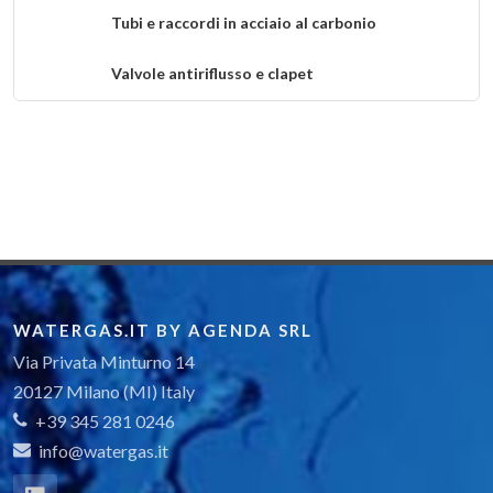
Tubi e raccordi in acciaio al carbonio
Valvole antiriflusso e clapet
Paratoie
Valvole e saracinesche per acqua e gas
Valvole a fuso e idrovalvole di regolazione
Tubi e raccordi in polietilene
Serbatoi, vasche e pozzetti
WATERGAS.IT BY AGENDA SRL
Via Privata Minturno 14
Macchine per depurazione, filtrazione,
20127 Milano (MI) Italy
potabilizzazione
+39 345 281 0246
Pompe e sistemi di pompaggio
info@watergas.it