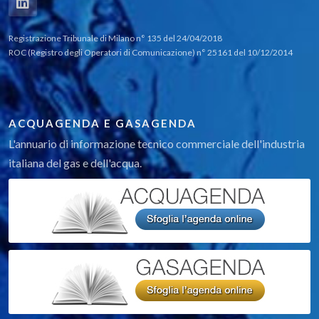
Scatolari, canali e altri prodotti in calcestruzzo
armato
Registrazione Tribunale di Milano n° 135 del 24/04/2018
Prodotti per antincendio e gruppi di
ROC (Registro degli Operatori di Comunicazione) n° 25161 del 10/12/2014
pressurizzazione
Ricerca perdite
ACQUAGENDA E GASAGENDA
Videoispezioni e mappatura reti
L'annuario di informazione tecnico commerciale dell'industria
Collaudi tubazioni, impianti, pozzetti, vasche,
italiana del gas e dell'acqua.
serbatoi
Relining - Risanamento condotte no dig
Riparazione e rinforzo tubazione in pressione
Impermeabilizzazioni superfici e cisterne
Avviamento e manutenzione idrovalvole di
regolazione