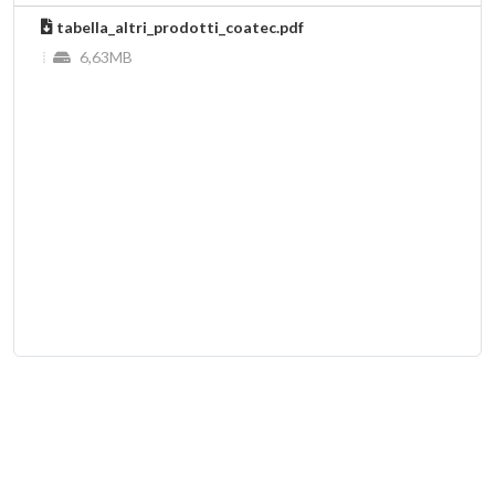
206 OUTER ALTENE SERIES
tabella_altri_prodotti_coatec.pdf
6,63MB
122 INNER/OUTER ALTENE SERIES
394 MONOTAPE ALTENE SERIES
310 MONOTAPE ALTENE SERIES
VISCO-ELASTIC INNER ALTENE SERIES
PRIMER ALTENE SERIES
MASTIC MN ALTENE SERIES
ALTENE NE301
KIT RAPIDO DI RIPARAZIONE
NASTRI DI SEGNALAZIONE