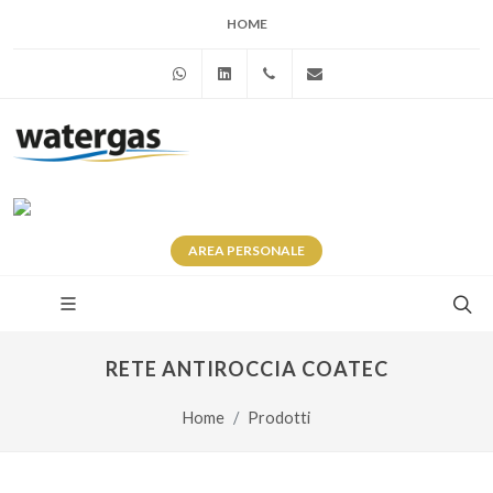
HOME
WhatsApp
Linkedin
+39 345 281 0246
info@watergas.it
AREA
PERSONALE
RETE ANTIROCCIA COATEC
Home
Prodotti