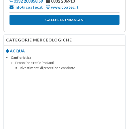
0332 203858.59
0332 206913
info@coatec.it
www.coatec.it
GALLERIA IMMAGINI
CATEGORIE MERCEOLOGICHE
ACQUA
Cantieristica
Protezione reti e impianti
Rivestimenti di protezione condotte