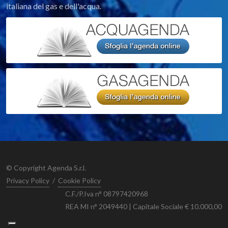
italiana del gas e dell'acqua.
© Copyright Agenda S.r.l.
Privacy Policy
/
Cookie Policy
C.F./P.Iva n° 08797420968
REA MI n° 2049440 | Capitale Sociale € 10.000,00