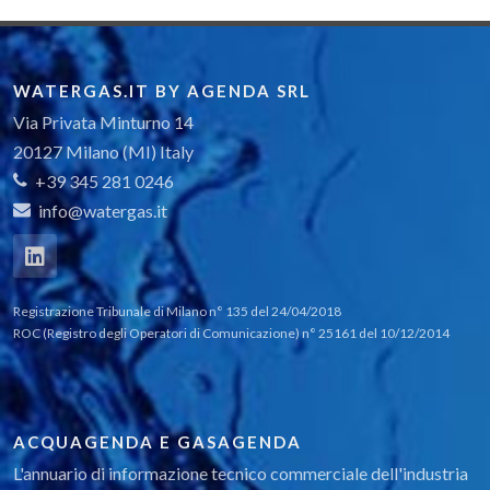
RETE DI SEGNALAZIONE
COLLARI DISTANZIATORI
WATERGAS.IT BY AGENDA SRL
Via Privata Minturno 14
20127 Milano (MI) Italy
+39 345 281 0246
info@watergas.it
Registrazione Tribunale di Milano n° 135 del 24/04/2018
ROC (Registro degli Operatori di Comunicazione) n° 25161 del 10/12/2014
ACQUAGENDA E GASAGENDA
L'annuario di informazione tecnico commerciale dell'industria