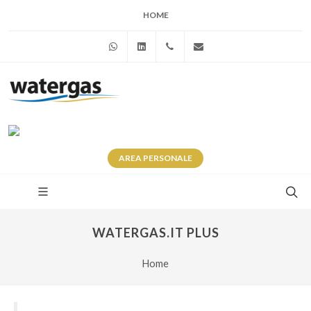
HOME
WhatsApp
Linkedin
+39 345 281 0246
info@watergas.it
AREA
PERSONALE
WATERGAS.IT PLUS
Home