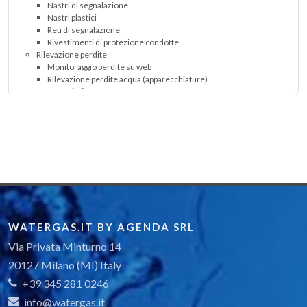
Nastri di segnalazione
Nastri plastici
Reti di segnalazione
Rivestimenti di protezione condotte
Rilevazione perdite
Monitoraggio perdite su web
Rilevazione perdite acqua (apparecchiature)
Componentistica
Componentistica per reti e impianti
Anelli (arrotondamento, riparatori, distanziatori, ecc.)
Collari
Marker
Mastici
Paste sigillanti
Giunti
Giunti meccanici
Giunti universali
Tubi e accessori
WATERGAS.IT BY AGENDA SRL
Derivazioni utenza
Servizi alle imprese e consulenza
Via Privata Minturno 14
Formazione
20127 Milano (MI) Italy
Corsi di formazione
Settori operativi dell'industria idrica ed energetica
+39 345 281 0246
Sicurezza
info@watergas.it
Sicurezza cantieri (attrezzature, materiali e accessori)