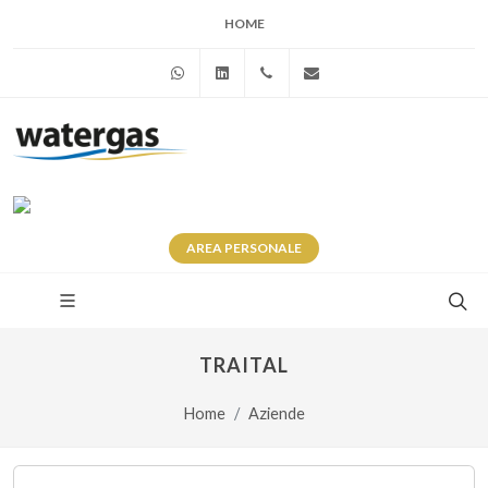
HOME
WhatsApp
Linkedin
+39 345 281 0246
info@watergas.it
AREA
PERSONALE
TRAITAL
Home
Aziende