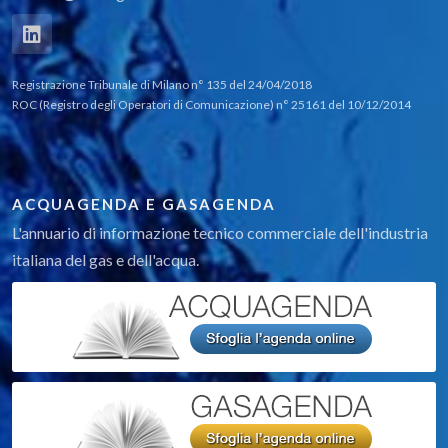
GAS
Cantieristica
Cantieristica
Segnaletica di superficie
Registrazione Tribunale di Milano n° 135 del 24/04/2018
Segnaletica sotterranea
ROC (Registro degli Operatori di Comunicazione) n° 25161 del 10/12/2014
Protezione reti e impianti
Analizzatori di rivestimenti
Fasce di riparazione e protezione
Nastri di localizzazione
Nastri di segnalazione
ACQUAGENDA E GASAGENDA
Nastri plastici
Reti di segnalazione
L'annuario di informazione tecnico commerciale dell'industria
Rivestimenti di protezione condotte
italiana del gas e dell'acqua.
Componentistica
Componentistica per reti e impianti
Anelli (arrotondamento, riparatori, distanziatori, ecc.)
Collari
Marker
Mastici
Paste sigillanti
Giunti
Giunti meccanici
Giunti universali
Tubi e accessori