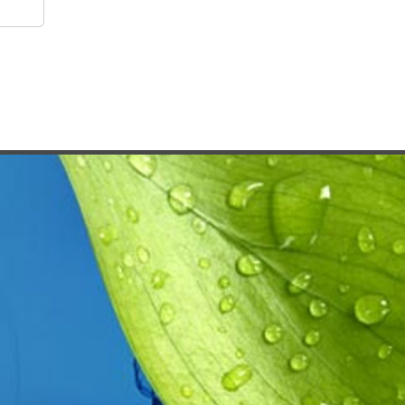
SEGNALAZIONE EN
12613
NASTRO DI
LOCALIZZAZIONE
ANELLI DI
SIGILLATURA
COLLARI
DISTANZIATORI
Pasta KOLMAT
ELIOT
COLLARI di
RIPARAZIONE e
GIUNZIONE
ISOTEST - Holiday
Detector