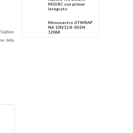
M50 RC con primer
integrato
Mononastro JITWRAP
NA 100/12 B-30 EN
12068
Sigillare
ne della
Mononastro
JITRASTRIP NA
100/008 - 150/008
JITRANYL 302
Termorestringenti
NUFALT
RETE DI
SEGNALAZIONE E
LOCALIZZAZIONE EN
12613
NASTRO DI