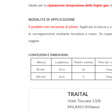
Ideale per la
riparazione temporanea delle fughe gas
ne
MODALITÀ DI APPLICAZIONE
Il prodotto non necessita di primer.
Applicare la fascia a s
le sovrapposizioni mediante lisciatura a mano. Su superf
ruggine.
CONFEZIONI E DIMENSIONI
Altezza
Lunghezza
Rotoli x cartone
Peso per c
50 mm
10 m
12
9 kg
100 mm
10 m
6
9 kg
TRAITAL
Viale Toscana 13/B
MILANO (Milano)