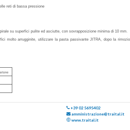
lle reti di bassa pressione
pirale su superfici pulite ed asciutte, con sovrapposizione minima di 10 mm.
ici molto arrugginite, utilizzare la pasta passivante JITRA, dopo la rimozio
artone
+39 02 5695402
amministrazione@traital.it
www.traital.it