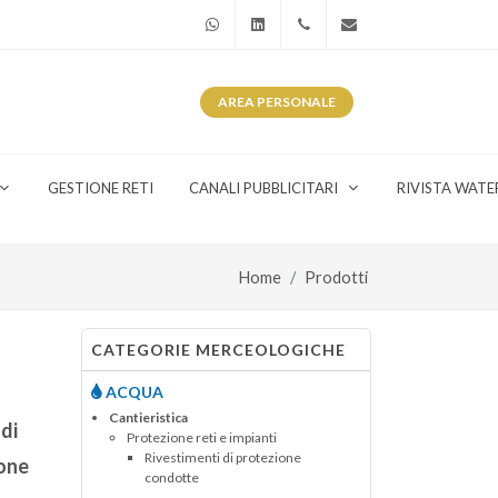
WhatsApp
Linkedin
+39 345 281 0246
info@watergas.it
AREA
PERSONALE
GESTIONE RETI
CANALI PUBBLICITARI
RIVISTA WATE
Home
Prodotti
CATEGORIE MERCEOLOGICHE
ACQUA
Cantieristica
 di
Protezione reti e impianti
Rivestimenti di protezione
ione
condotte